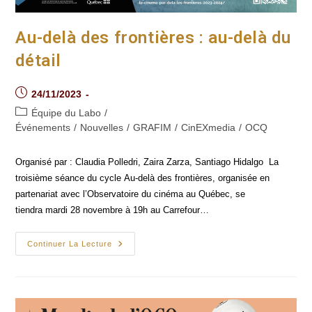
Au-delà des frontières : au-delà du
détail
Post
24/11/2023
published:
Post
Équipe du Labo
/
category:
Événements
/
Nouvelles
/
GRAFIM
/
CinEXmedia
/
OCQ
Organisé par : Claudia Polledri, Zaira Zarza, Santiago Hidalgo La
troisième séance du cycle Au-delà des frontières, organisée en
partenariat avec l’Observatoire du cinéma au Québec, se
tiendra mardi 28 novembre à 19h au Carrefour…
Au-
Continuer La Lecture
Delà
Des
Frontières :
Au-
Delà
Du