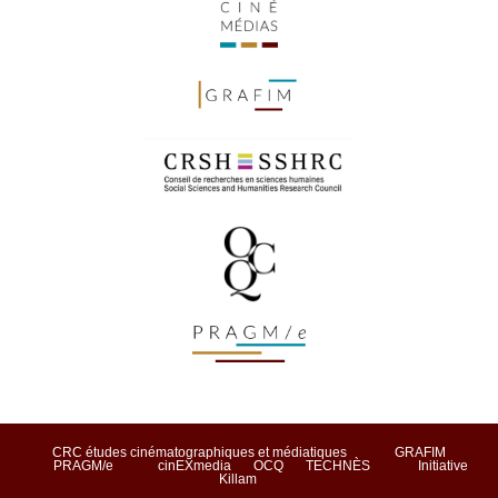
CRC études cinématographiques et médiatiques
GRAFIM
PRAGM/e
cinEXmedia
OCQ
TECHNÈS
Initiative
Killam