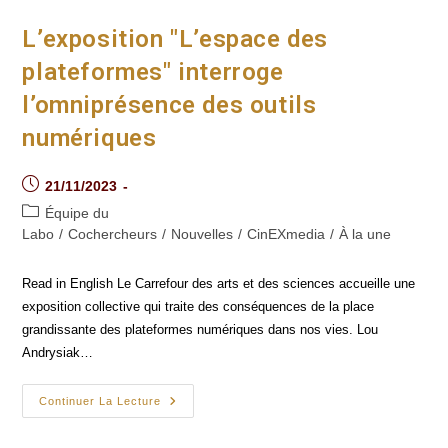
Selon
La
Doctorante
L’exposition "L’espace des
Lisa
Mélinand
plateformes" interroge
l’omniprésence des outils
numériques
Post
21/11/2023
published:
Post
Équipe du
category:
Labo
/
Cochercheurs
/
Nouvelles
/
CinEXmedia
/
À la une
Read in English Le Carrefour des arts et des sciences accueille une
exposition collective qui traite des conséquences de la place
grandissante des plateformes numériques dans nos vies. Lou
Andrysiak…
L’exposition
Continuer La Lecture
"L’espace
Des
Plateformes"