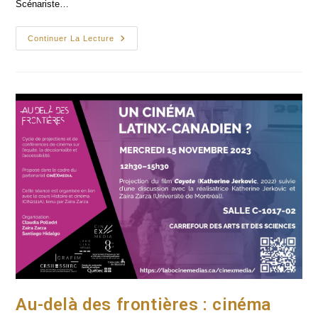
Scénariste…
Table
Continuer La Lecture
Ronde
Sur
La
Critique
Avec
Manon
Dumais,
Olivier
Du
Ruisseau,
Mathieu
Li-
Goyette
Et
Maude
Trottier
Au-delà des frontières : cinéma