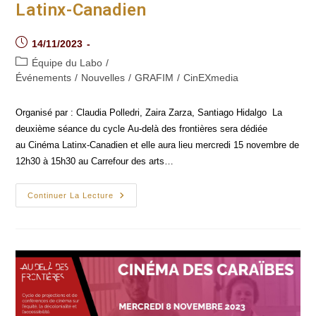
Latinx-Canadien
Post
14/11/2023
published:
Post
Équipe du Labo
/
category:
Événements
/
Nouvelles
/
GRAFIM
/
CinEXmedia
Organisé par : Claudia Polledri, Zaira Zarza, Santiago Hidalgo La
deuxième séance du cycle Au-delà des frontières sera dédiée
au Cinéma Latinx-Canadien et elle aura lieu mercredi 15 novembre de
12h30 à 15h30 au Carrefour des arts…
Au-
Continuer La Lecture
Delà
Des
Frontières :
Cinéma
Latinx-
Canadien