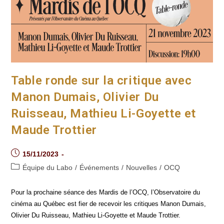
Table ronde sur la critique avec
Manon Dumais, Olivier Du
Ruisseau, Mathieu Li-Goyette et
Maude Trottier
Post
15/11/2023
published:
Post
Équipe du Labo
/
Événements
/
Nouvelles
/
OCQ
category:
Pour la prochaine séance des Mardis de l’OCQ, l’Observatoire du
cinéma au Québec est fier de recevoir les critiques Manon Dumais,
Olivier Du Ruisseau, Mathieu Li-Goyette et Maude Trottier.