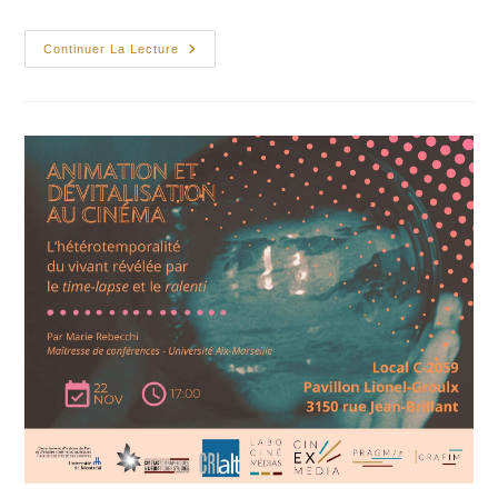
Séance
Continuer La Lecture
De
Questions
Et
Réponses
Avec
Catherine
Martin