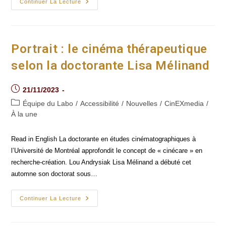
Classe
Continuer La Lecture
De
Maître
Avec
Nour
Ouayda :
Au-
Portrait : le cinéma thérapeutique
Delà
Du
selon la doctorante Lisa Mélinand
Détail
Post
21/11/2023
published:
Post
Équipe du Labo
/
Accessibilité
/
Nouvelles
/
CinEXmedia
/
category:
À la une
Read in English La doctorante en études cinématographiques à
l’Université de Montréal approfondit le concept de « cinécare » en
recherche-création. Lou Andrysiak Lisa Mélinand a débuté cet
automne son doctorat sous…
Portrait :
Continuer La Lecture
Le
Cinéma
Thérapeutique