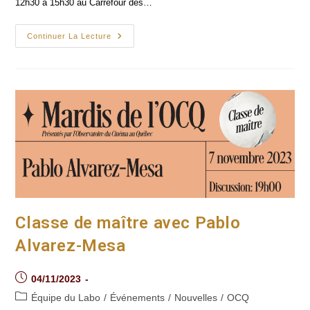
12h30 à 15h30 au Carrefour des…
Au-
Continuer La Lecture
Delà
Des
Frontières :
Cinéma
Des
Caraïbes
Classe de maître avec Pablo
Alvarez-Mesa
Post
04/11/2023
published:
Post
Équipe du Labo
/
Événements
/
Nouvelles
/
OCQ