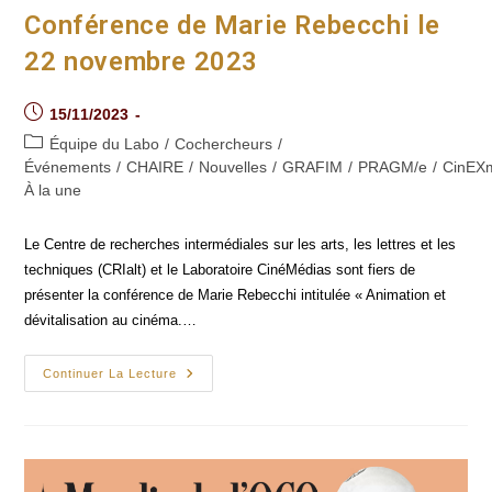
Conférence de Marie Rebecchi le
22 novembre 2023
Post
15/11/2023
published:
Post
Équipe du Labo
/
Cochercheurs
/
category:
Événements
/
CHAIRE
/
Nouvelles
/
GRAFIM
/
PRAGM/e
/
CinEX
À la une
Le Centre de recherches intermédiales sur les arts, les lettres et les
techniques (CRIalt) et le Laboratoire CinéMédias sont fiers de
présenter la conférence de Marie Rebecchi intitulée « Animation et
dévitalisation au cinéma.…
Conférence
Continuer La Lecture
De
Marie
Rebecchi
Le
22 Novembre
2023