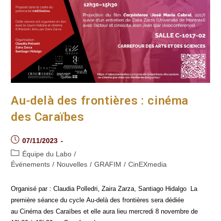
Au-delà des frontières : cinéma
des Caraïbes
Post
07/11/2023
published:
Post
Équipe du Labo
/
category:
Événements
/
Nouvelles
/
GRAFIM
/
CinEXmedia
Organisé par : Claudia Polledri, Zaira Zarza, Santiago Hidalgo La
première séance du cycle Au-delà des frontières sera dédiée
au Cinéma des Caraïbes et elle aura lieu mercredi 8 novembre de