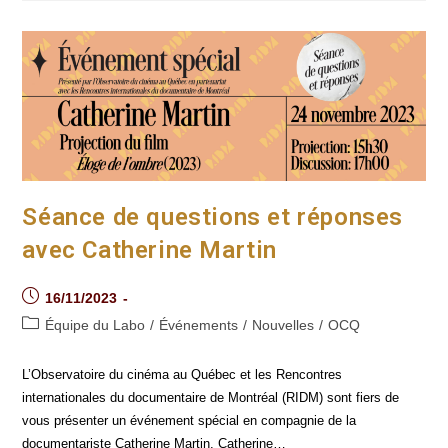
Interroge
L’omniprésence
Des
Outils
Numériques
Séance de questions et réponses
avec Catherine Martin
Post
16/11/2023
published:
Post
Équipe du Labo
/
Événements
/
Nouvelles
/
OCQ
category:
L’Observatoire du cinéma au Québec et les Rencontres
internationales du documentaire de Montréal (RIDM) sont fiers de
vous présenter un événement spécial en compagnie de la
documentariste Catherine Martin. Catherine…