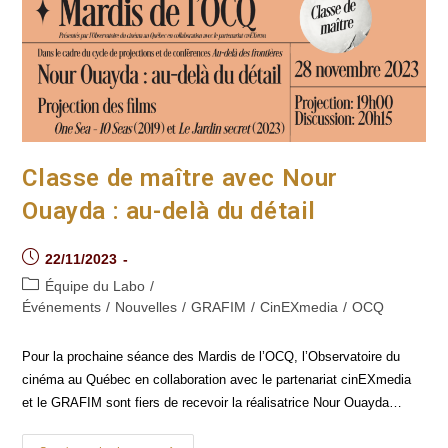
Détail
Classe de maître avec Nour
Ouayda : au-delà du détail
Post
22/11/2023
published:
Post
Équipe du Labo
/
category:
Événements
/
Nouvelles
/
GRAFIM
/
CinEXmedia
/
OCQ
Pour la prochaine séance des Mardis de l’OCQ, l’Observatoire du
cinéma au Québec en collaboration avec le partenariat cinEXmedia
et le GRAFIM sont fiers de recevoir la réalisatrice Nour Ouayda…