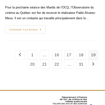
category:
Pour la prochaine séance des Mardis de l’OCQ, l’Observatoire du
cinéma au Québec est fier de recevoir le réalisateur Pablo Alvarez-
Mesa. Il est un cinéaste qui travaille principalement dans le…
Classe
Continuer La Lecture
De
Maître
Avec
Pablo
Alvarez-
Mesa
1
…
16
17
18
19
Go to the previous page
20
21
22
…
31
Go to th