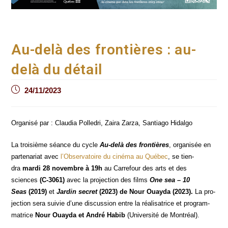
Au-delà des frontières : au-
delà du détail
Post
24/11/2023
published:
Orga­ni­sé par : Clau­dia Pol­le­dri, Zai­ra Zar­za, San­tia­go Hidalgo
La troi­sième séance du cycle
Au-delà des fron­tières
, orga­ni­sée en
par­te­na­riat avec
l’Observatoire du ciné­ma au Qué­bec
, se tien­
dra
mar­di 28 novembre à 19h
au Car­re­four des arts et des
sciences
(
C-3061)
avec la pro­jec­tion des films
One sea – 10
Seas
(2019)
et
Jar­din secret
(2023)
de Nour Ouay­da (2023).
La pro­
jec­tion sera sui­vie
d’une dis­cus­sion entre la réa­li­sa­trice et pro­gram­
ma­trice
Nour Ouay­da et André Habib
(Uni­ver­si­té de Montréal).