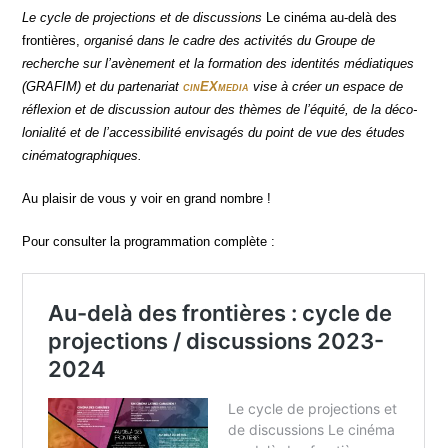
Le cycle de pro­jec­tions et de dis­cus­sions
Le ciné­ma au-delà des
fron­tières,
orga­ni­sé dans le cadre des acti­vi­tés du Groupe de
recherche sur l’avènement et la for­ma­tion des iden­ti­tés média­tiques
(GRAFIM) et du par­te­na­riat
cin
EX
media
vise à créer un espace de
réflexion et de dis­cus­sion autour des thèmes de l’équité, de la déco­
lo­nia­li­té et de l’accessibilité envi­sa­gés du point de vue des études
cinématographiques.
Au plai­sir de vous y voir en grand nombre !
Pour consul­ter la pro­gram­ma­tion complète :