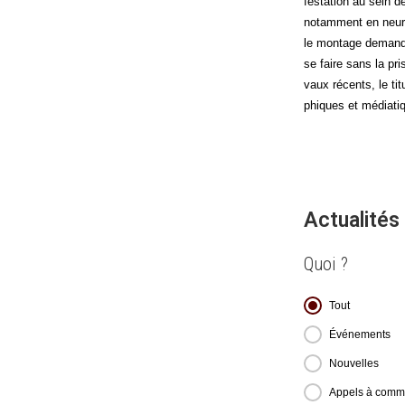
fes­ta­tion au sein 
notam­ment en neu­ros
le mon­tage demande 
se faire sans la pri
vaux récents, le tit
phiques et média­ti
Actualités
Quoi ?
Quoi ?
Tout
Événements
Nouvelles
Appels à comm