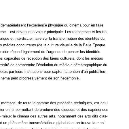
 déma­té­ria­lisent l’expérience phy­sique du ciné­ma pour en faire
erche – est deve­nue la valeur prin­ci­pale. Les recherches et les tra­
e et inter­dis­ci­pli­naire sur la trans­for­ma­tion des iden­ti­tés du
des médias concur­rents (de la culture visuelle de la Belle Époque
exion répond éga­le­ment de l’urgence de pen­ser les iden­ti­tés
os capa­ci­tés de récep­tion des biens cultu­rels, dont les médias
néces­si­té de com­prendre l’évolution du média ciné­ma­to­gra­phique du
és par leurs ins­ti­tu­tions pour cap­ter l’attention d’un public tou­
e ciné­ma perd pro­gres­si­ve­ment de son hégémonie.
e mon­tage, de toute la gamme des pro­cé­dés tech­niques, est celui
u­lier en lui per­met­tant de pro­duire des dis­cours et des expé­riences
 le mieux le ciné­ma des autres arts, notam­ment des arts dits clas­
t un phé­no­mène trans­mé­dia­tique glo­bal dont on trouve la mani­