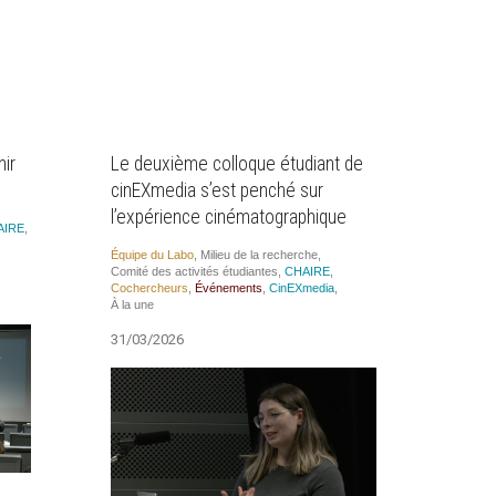
nir
Le deuxième colloque étudiant de
cinEXmedia s’est penché sur
l’expérience cinématographique
AIRE
,
Équipe du Labo
,
Milieu de la recherche
,
Comi­té des acti­vi­tés étu­diantes
,
CHAIRE
,
Cocher­cheurs
,
Évé­ne­ments
,
CinEX­me­dia
,
À la une
31/03/2026