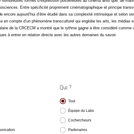
de nom­breuses formes d’expression pos­té­rieures au ciné­ma ain­si que, de mani
­ciences. Entre spé­ci­fi­ci­té pro­pre­ment ciné­ma­to­gra­phique et prin­cipe trans­ve
encore aujourd’hui d’être étu­dié dans sa com­plexi­té intrin­sèque et selon ses n
se en compte d’un phé­no­mène trans­cul­tu­rel qui englobe les arts, les médias e
u­laire de la CRCECM a mon­tré que le rythme gagne à être consi­dé­ré comme une m
ques à entrer en rela­tion directe avec les autres domaines du savoir.
Qui ?
Qui ?
Tout
Équipe du Labo
Cochercheurs
unication
Partenaires