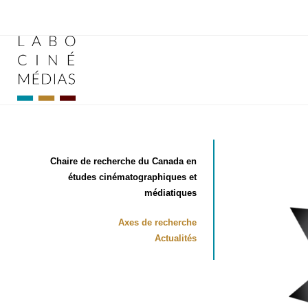
Aller
au
contenu
Chaire de recherche du Cana­da en
études ciné­ma­to­gra­phiques et
médiatiques
Axes de recherche
Actua­li­tés