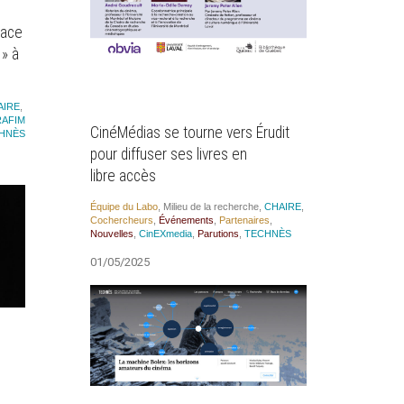
race
 » à
AIRE
,
AFIM
CinéMédias se tourne vers Érudit
HNÈS
pour diffuser ses livres en
libre accès
Équipe du Labo
,
Milieu de la recherche
,
CHAIRE
,
Cocher­cheurs
,
Évé­ne­ments
,
Par­te­naires
,
Nou­velles
,
CinEX­me­dia
,
Paru­tions
,
TECHNÈS
01/05/2025