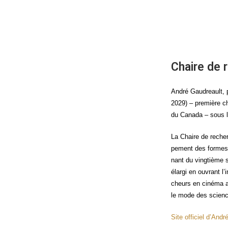
Chaire de 
André Gau­dreault, p
2029) – pre­mière c
du Cana­da – sous l’
La Chaire de recherc
pe­ment des formes e
nant du ving­tième s
élar­gi en ouvrant l’
cheurs en ciné­ma av
le mode des scienc
Site offi­ciel d’And