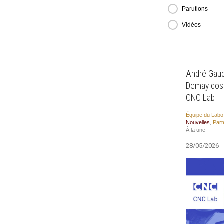
Parutions
Vidéos
André Gaudr
Demay cosig
CNC Lab
Équipe du Labo
Nou­velles
,
Par­t
À la une
28/05/2026