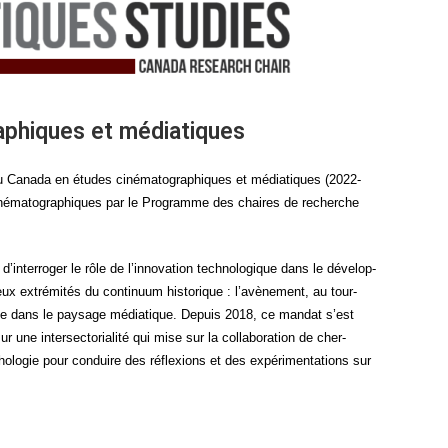
aphiques et médiatiques
du Cana­da en études ciné­ma­to­gra­phiques et média­tiques (2022-
é­ma­to­gra­phiques par le Pro­gramme des chaires de recherche
interroger le rôle de l’innovation tech­no­lo­gique dans le déve­lop­
ux extré­mi­tés du conti­nuum his­to­rique : l’avènement, au tour­
ique dans le pay­sage média­tique. Depuis 2018, ce man­dat s’est
e inter­sec­to­ria­li­té qui mise sur la col­la­bo­ra­tion de cher­
o­lo­gie pour conduire des réflexions et des expé­ri­men­ta­tions sur