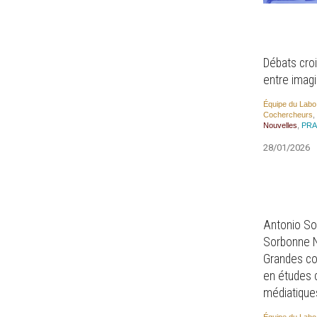
Débats croi
entre imagi
Équipe du Labo
Cocher­cheurs
,
Nou­velles
,
PRA
28/01/2026
Antonio Som
Sorbonne No
Grandes co
en études 
médiatique