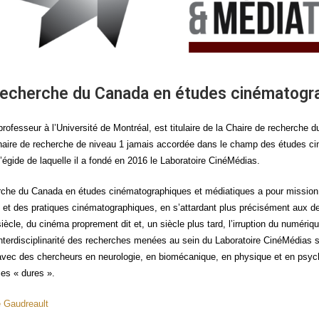
recherche du Canada en études cinématogr
ro­fes­seur à l’Université de Mont­réal, est titu­laire de la Chaire de recherche 
haire de recherche de niveau 1 jamais accor­dée dans le champ des études cin
égide de laquelle il a fon­dé en 2016 le Labo­ra­toire CinéMédias.
he du Cana­da en études ciné­ma­to­gra­phiques et média­tiques a pour mis­sion d’
t des pra­tiques ciné­ma­to­gra­phiques, en s’attardant plus pré­ci­sé­ment aux de
iècle, du ciné­ma pro­pre­ment dit et, un siècle plus tard, l’irruption du numé­r
interdisciplinarité des recherches menées au sein du Labo­ra­toire Ciné­Mé­dias sur un
ec des cher­cheurs en neu­ro­lo­gie, en bio­mé­ca­nique, en phy­sique et en psy­ch
es « dures ».
ré Gaudreault