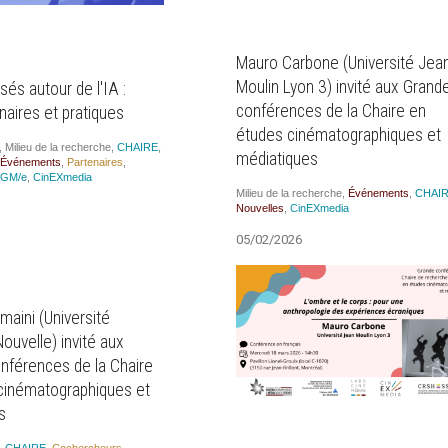
Mauro Carbone (Université Jea
Moulin Lyon 3) invité aux Grand
sés autour de l'IA :
conférences de la Chaire en
naires et pratiques
études cinématographiques et
,
Milieu de la recherche
,
CHAIRE
,
médiatiques
Évé­ne­ments
,
Par­te­naires
,
GM/e
,
CinEX­me­dia
Milieu de la recherche
,
Évé­ne­ments
,
CHAI
Nou­velles
,
CinEX­me­dia
05/02/2026
aini (Université
uvelle) invité aux
nférences de la Chaire
cinématographiques et
s