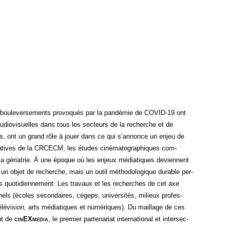
es bou­le­ver­se­ments pro­vo­qués par la pan­dé­mie de COVID-19 ont
udio­vi­suelles dans tous les sec­teurs de la recherche et de
ues, ont un grand rôle à jouer dans ce qui s’annonce un enjeu de
ia­tives de la CRCECM, les études ciné­ma­to­gra­phiques com­
 la géria­trie. À une époque où les enjeux média­tiques deviennent
 un objet de recherche, mais un outil métho­do­lo­gique durable per­
 quo­ti­dien­ne­ment. Les tra­vaux et les recherches de cet axe
­nels (écoles secon­daires, cégeps, uni­ver­si­tés, milieux pro­fes­
élé­vi­sion, arts média­tiques et numé­riques). Du maillage de ces
ent de
cin
EX
media
, le pre­mier par­te­na­riat inter­na­tio­nal et inter­sec­