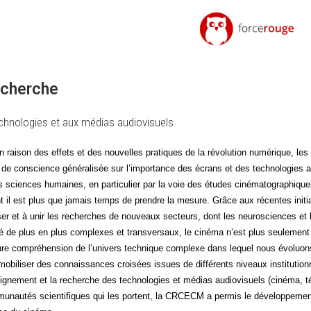
echerche
chnologies et aux médias audiovisuels
en rai­son des effets et des nou­velles pra­tiques de la révo­lu­tion numé­rique, l
de conscience géné­ra­li­sée sur l’importance des écrans et des tech­no­lo­gies a
 sciences humaines, en par­ti­cu­lier par la voie des études ciné­ma­to­gra­phiq
nt il est plus que jamais temps de prendre la mesure. Grâce aux récentes ini­t
er et à unir les recherches de nou­veaux sec­teurs, dont les neu­ros­ciences et
é de plus en plus com­plexes et trans­ver­saux, le ciné­ma n’est plus seule­ment
re com­pré­hen­sion de l’univers tech­nique com­plexe dans lequel nous évo­luons
bi­li­ser des connais­sances croi­sées issues de dif­fé­rents niveaux ins­ti­tu­tion
eignement et la recherche des tech­no­lo­gies et médias audio­vi­suels (ciné­ma, t
mu­nau­tés scien­ti­fiques qui les portent, la CRCECM a per­mis le déve­lop­pe­m