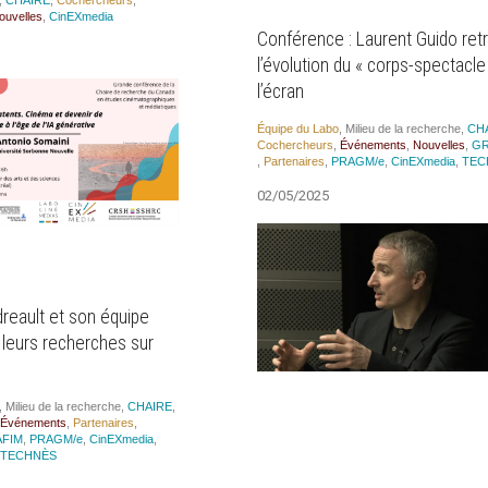
,
CHAIRE
,
Cocher­cheurs
,
ou­velles
,
CinEX­me­dia
Conférence : Laurent Guido ret
l’évolution du « corps-spectacle
l’écran
Équipe du Labo
,
Milieu de la recherche
,
CH
Cocher­cheurs
,
Évé­ne­ments
,
Nou­velles
,
GR
,
Par­te­naires
,
PRAGM/e
,
CinEX­me­dia
,
TEC
02/05/2025
reault et son équipe
 leurs recherches sur
,
Milieu de la recherche
,
CHAIRE
,
Évé­ne­ments
,
Par­te­naires
,
FIM
,
PRAGM/e
,
CinEX­me­dia
,
TECHNÈS