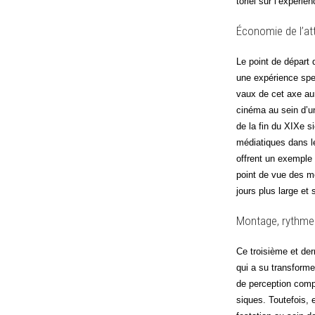
to­riel sur l’expéri
Économie de l’att
Le point de départ d
une expé­rience spec
vaux de cet axe auron
ciné­ma au sein d’u
de la fin du XIXe si
média­tiques dans le
offrent un exemple pr
point de vue des moye
jours plus large et s
Montage, rythme e
Ce troi­sième et de
qui a su trans­for­me
de per­cep­tion com­
siques. Tou­te­fois,