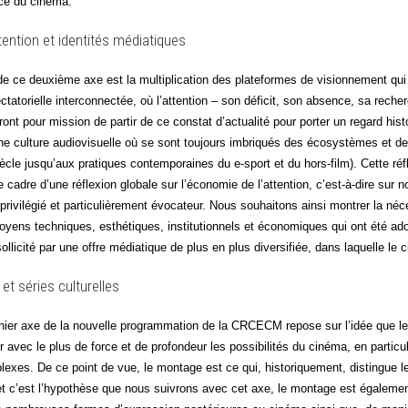
ence du cinéma.
ention et identités médiatiques
e ce deuxième axe est la mul­ti­pli­ca­tion des pla­te­formes de vision­ne­ment qui
­ta­to­rielle inter­con­nec­tée, où l’attention – son défi­cit, son absence, sa rech
t pour mis­sion de par­tir de ce constat d’actualité pour por­ter un regard his­to­riqu
ne culture audio­vi­suelle où se sont tou­jours imbri­qués des éco­sys­tèmes et 
ècle jusqu’aux pra­tiques contem­po­raines du e-sport et du hors-film). Cette réfl
 cadre d’une réflexion glo­bale sur l’économie de l’attention, c’est-à-dire sur n
i­vi­lé­gié et par­ti­cu­liè­re­ment évo­ca­teur. Nous sou­hai­tons ain­si mon­trer la 
ns tech­niques, esthé­tiques, ins­ti­tu­tion­nels et éco­no­miques qui ont été adop­t
ol­li­ci­té par une offre média­tique de plus en plus diver­si­fiée, dans laquelle l
t séries culturelles
r­nier axe de la nou­velle pro­gram­ma­tion de la CRCECM repose sur l’idée que l
r avec le plus de force et de pro­fon­deur les pos­si­bi­li­tés du ciné­ma, en par­ti­c
plexes. De ce point de vue, le mon­tage est ce qui, his­to­ri­que­ment, dis­tingue
 et c’est l’hypothèse que nous sui­vrons avec cet axe, le mon­tage est éga­le­men