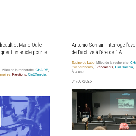
eault et Marie-Odile
Antonio Somaini interroge l’ave
nent un article pour le
de l’archive à l’ère de l’IA
Équipe du Labo
,
Milieu de la recherche
,
CH
Cocher­cheurs
,
Évé­ne­ments
,
CinEX­me­dia
,
,
Milieu de la recherche
,
CHAIRE
,
À la une
e­naires
,
Paru­tions
,
CinEX­me­dia
,
31/03/2026