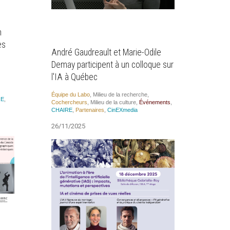
n
es
André Gaudreault et Marie-Odile
Demay participent à un colloque sur
l'IA à Québec
Équipe du Labo
,
Milieu de la recherche
,
RE
,
Cocher­cheurs
,
Milieu de la culture
,
Évé­ne­ments
,
CHAIRE
,
Par­te­naires
,
CinEX­me­dia
26/11/2025