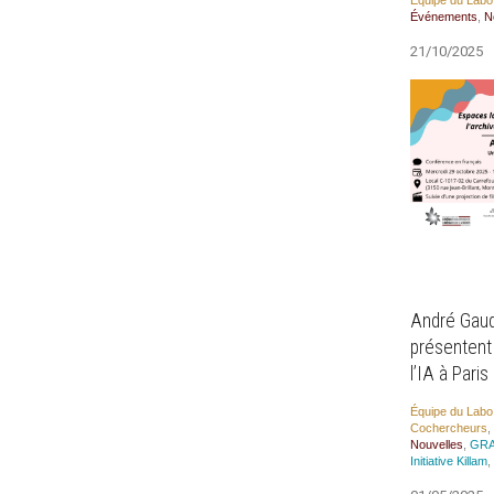
Équipe du Labo
Évé­ne­ments
,
N
21/10/2025
André Gaud
présentent
l’IA à Paris
Équipe du Labo
Cocher­cheurs
,
Nou­velles
,
GRA
Ini­tia­tive Killam
,