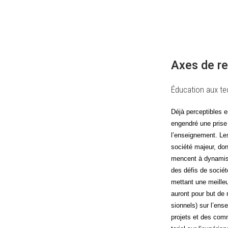
Axes de r
Éducation aux te
Déjà per­cep­tibles 
engen­dré une prise 
l’enseignement. Les
socié­té majeur, do
mencent à dyna­mi­s
des défis de socié­t
met­tant une meilleu
auront pour but de mo
sion­nels) sur l’ens
pro­jets et des com­