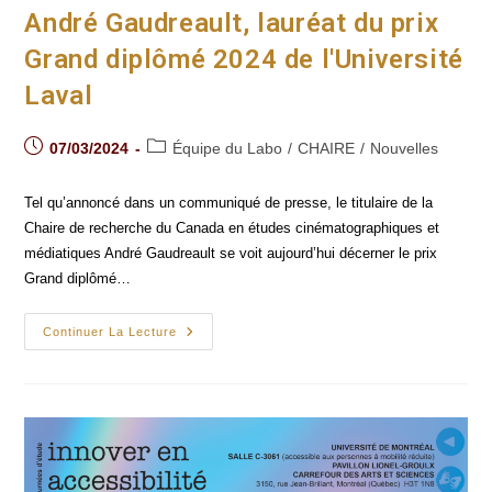
André Gaudreault, lauréat du prix
Grand diplômé 2024 de l'Université
Laval
Post
Post
07/03/2024
Équipe du Labo
/
CHAIRE
/
Nouvelles
published:
category:
Tel qu’annoncé dans un communiqué de presse, le titulaire de la
Chaire de recherche du Canada en études cinématographiques et
médiatiques André Gaudreault se voit aujourd’hui décerner le prix
Grand diplômé…
André
Continuer La Lecture
Gaudreault,
Lauréat
Du
Prix
Grand
Diplômé
2024
De
L'Université
Laval