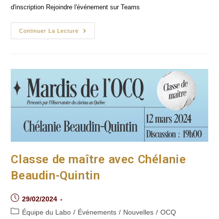
d'inscription Rejoindre l'événement sur Teams
Journées
Continuer La Lecture
D’étude
« Innover
En
Accessibilité
Médiatique
Et
Culturelle :
Éducation,
Recherche
Et
Services »
Classe de maître avec Chélanie
Beaudin-Quintin
Post
29/02/2024
published:
Post
Équipe du Labo
/
Événements
/
Nouvelles
/
OCQ