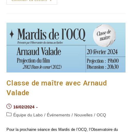
De
Maître
Avec
Chedly
Bouzouaia
Classe de maître avec Arnaud
Valade
Post
16/02/2024
published:
Post
Équipe du Labo
/
Événements
/
Nouvelles
/
OCQ
category:
Pour la prochaine séance des Mardis de l’OCQ, l’Observatoire du