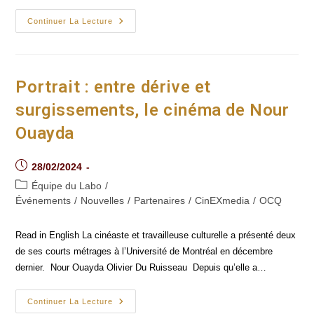
Un
Continuer La Lecture
Numériseur
De
Pellicule
Pour
Revaloriser
Le
Portrait : entre dérive et
Patrimoine
Cinématographique
surgissements, le cinéma de Nour
De
L’Université
Ouayda
De
Montréal
Post
28/02/2024
published:
Post
Équipe du Labo
/
category:
Événements
/
Nouvelles
/
Partenaires
/
CinEXmedia
/
OCQ
Read in English La cinéaste et travailleuse culturelle a présenté deux
de ses courts métrages à l’Université de Montréal en décembre
dernier. Nour Ouayda Olivier Du Ruisseau Depuis qu’elle a…
Portrait :
Continuer La Lecture
Entre