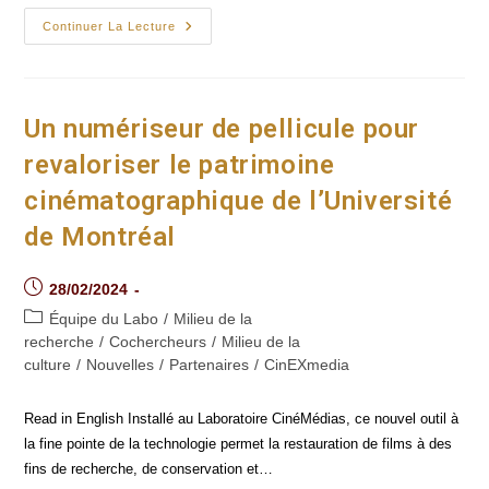
Portrait :
Continuer La Lecture
L’intelligence
Artificielle
Au
Cinéma
Avec
Tanzia
Un numériseur de pellicule pour
Mobarak
revaloriser le patrimoine
cinématographique de l’Université
de Montréal
Post
28/02/2024
published:
Post
Équipe du Labo
/
Milieu de la
category:
recherche
/
Cochercheurs
/
Milieu de la
culture
/
Nouvelles
/
Partenaires
/
CinEXmedia
Read in English Installé au Laboratoire CinéMédias, ce nouvel outil à
la fine pointe de la technologie permet la restauration de films à des
fins de recherche, de conservation et…