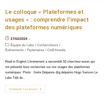
Et
Augmentée
Pour
Le colloque « Plateformes et
« La
Fin
usages » : comprendre l’impact
Du
Cinéma ? »
des plateformes numériques
Post
27/02/2024
published:
Post
Équipe du Labo
/
Cochercheurs
/
category:
Événements
/
Partenaires
/
CinEXmedia
Read in English L’événement a rassemblé 50 chercheur·euses qui
ont présenté leurs recherches sur nos usages des plateformes
numériques. Photo : Greta Delpanno @g.delpanno Hugo Samson Le
Labo Télé du…
Le
Continuer La Lecture
Colloque
« Plateformes
Et
Usages » :