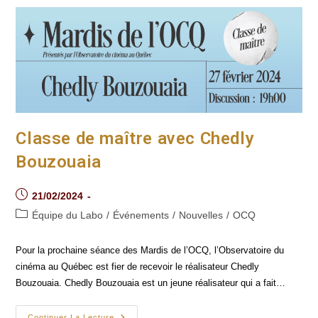
Comprendre
L’impact
Des
Plateformes
Numériques
Classe de maître avec Chedly
Bouzouaia
Post
21/02/2024
published:
Post
Équipe du Labo
/
Événements
/
Nouvelles
/
OCQ
category:
Pour la prochaine séance des Mardis de l’OCQ, l’Observatoire du
cinéma au Québec est fier de recevoir le réalisateur Chedly
Bouzouaia. Chedly Bouzouaia est un jeune réalisateur qui a fait…
Classe
Continuer La Lecture