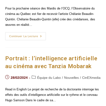
category:
Pour la prochaine séance des Mardis de l’OCQ, l’Observatoire du
cinéma au Québec est fier de recevoir l'artiste Chélanie Beaudin-
Quintin. Chélanie Beaudin-Quintin (elle) crée des cinédanses, des
œuvres en réalité…
Classe
Continuer La Lecture
De
Maître
Avec
Chélanie
Beaudin-
Quintin
Portrait : l’intelligence artificielle
au cinéma avec Tanzia Mobarak
Post
Post
28/02/2024
Équipe du Labo
/
Nouvelles
/
CinEXmedia
published:
category:
Read in English Le projet de recherche de la doctorante interroge les
effets des outils d’intelligence artificielle sur le rythme et le cerveau
Hugo Samson Dans le cadre de sa…