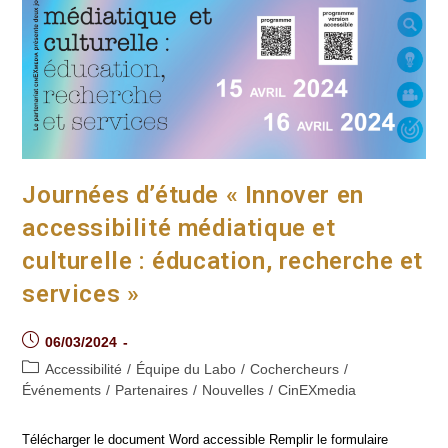
Journées d’étude « Innover en
accessibilité médiatique et
culturelle : éducation, recherche et
services »
Post
06/03/2024
published:
Post
Accessibilité
/
Équipe du Labo
/
Cochercheurs
/
category:
Événements
/
Partenaires
/
Nouvelles
/
CinEXmedia
Télécharger le document Word accessible Remplir le formulaire