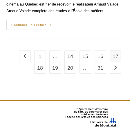
cinéma au Québec est fier de recevoir le réalisateur Arnaud Valade.
Arnaud Valade complète des études à l'École des métiers…
Classe
Continuer La Lecture
De
Maître
Avec
Arnaud
Valade
1
…
14
15
16
17
Go to the previous page
18
19
20
…
31
Go to th