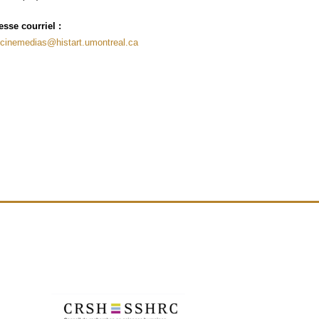
sse cour­riel :
ocinemedias@histart.umontreal.ca