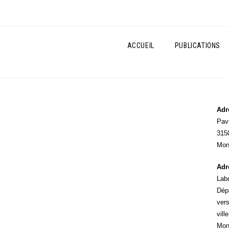
ACCUEIL
PUBLICATIONS
Adr
Pavi
3150
Mont
Adre
Labo
Dépa
ver­
ville
Mont