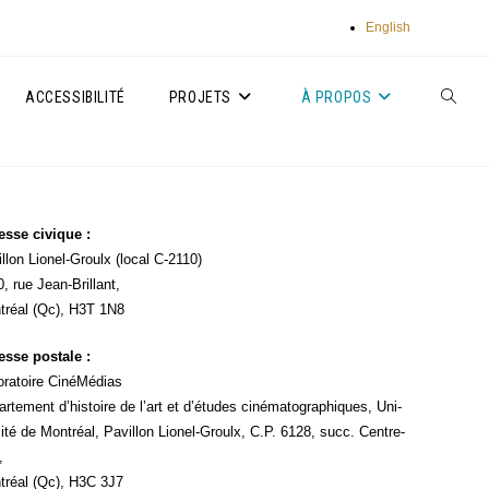
English
ACCESSIBILITÉ
PROJETS
À PROPOS
TOGGLE
WEBSIT
esse civique :
SEARC
llon Lio­nel-Groulx (local C-2110)
, rue Jean-Brillant,
­réal (Qc), H3T 1N8
sse pos­tale :
­ra­toire Ciné­Mé­dias
r­te­ment d’histoire de l’art et d’études ciné­ma­to­gra­phiques, Uni­
si­té de Mont­réal, Pavillon Lio­nel-Groulx, C.P. 6128, succ. Centre-
,
­réal (Qc), H3C 3J7