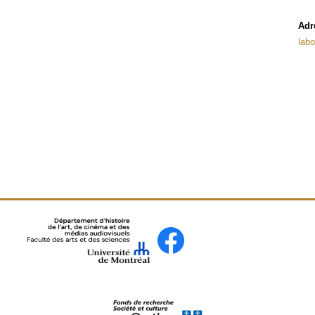
Adre
lab