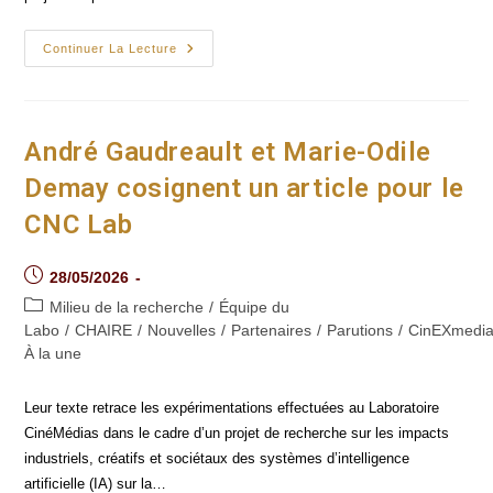
Deux
Continuer La Lecture
Membres
Du
Laboratoire
CinéMédias
Obtiennent
Des
André Gaudreault et Marie-Odile
Bourses
Doctorales
Demay cosignent un article pour le
Du FRQ
CNC Lab
Post
28/05/2026
published:
Post
Milieu de la recherche
/
Équipe du
category:
Labo
/
CHAIRE
/
Nouvelles
/
Partenaires
/
Parutions
/
CinEXmedi
À la une
Leur texte retrace les expérimentations effectuées au Laboratoire
CinéMédias dans le cadre d’un projet de recherche sur les impacts
industriels, créatifs et sociétaux des systèmes d’intelligence
artificielle (IA) sur la…