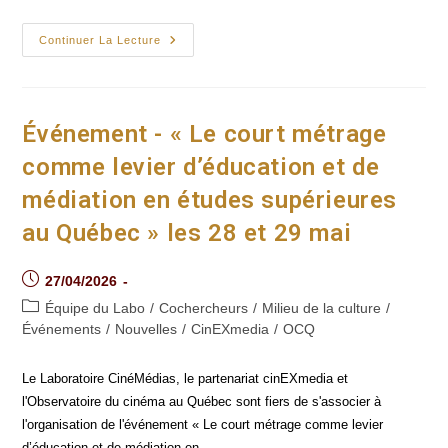
André
Continuer La Lecture
Gaudreault
Et
Marie-
Odile
Demay
Cosignent
Événement - « Le court métrage
Un
Article
comme levier d’éducation et de
Pour
Le
médiation en études supérieures
CNC Lab
au Québec » les 28 et 29 mai
Post
27/04/2026
published:
Post
Équipe du Labo
/
Cochercheurs
/
Milieu de la culture
/
category:
Événements
/
Nouvelles
/
CinEXmedia
/
OCQ
Le Laboratoire CinéMédias, le partenariat cinEXmedia et
l'Observatoire du cinéma au Québec sont fiers de s'associer à
l'organisation de l'événement « Le court métrage comme levier
d’éducation et de médiation en…