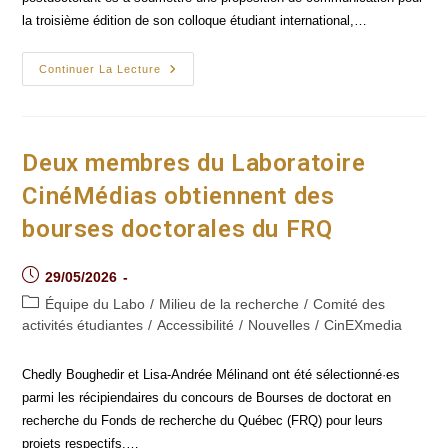
la troisième édition de son colloque étudiant international,…
Appel
Continuer La Lecture
À
Communications
-
Colloque
Étudiant
International
Deux membres du Laboratoire
Du
Partenariat CinEXmedia
CinéMédias obtiennent des
2026
bourses doctorales du FRQ
Post
29/05/2026
published:
Post
Équipe du Labo
/
Milieu de la recherche
/
Comité des
category:
activités étudiantes
/
Accessibilité
/
Nouvelles
/
CinEXmedia
Chedly Boughedir et Lisa-Andrée Mélinand ont été sélectionné·es
parmi les récipiendaires du concours de Bourses de doctorat en
recherche du Fonds de recherche du Québec (FRQ) pour leurs
projets respectifs.…