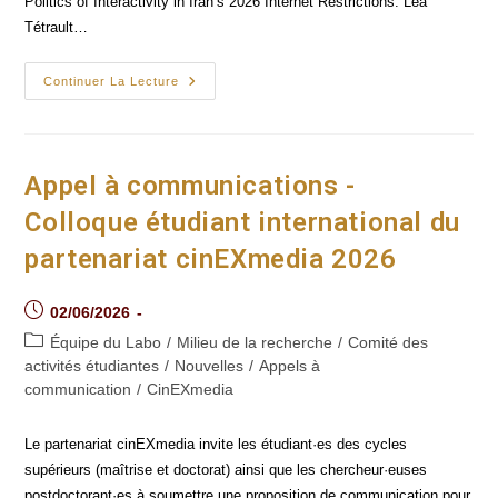
Politics of Interactivity in Iran’s 2026 Internet Restrictions. Léa
Tétrault…
Une
Continuer La Lecture
Membre
Du
Laboratoire
CinéMédias
Remporte
Le
Appel à communications -
Prix
De
Colloque étudiant international du
L'essai
Étudiant
partenariat cinEXmedia 2026
De
L'ACÉCM
Post
02/06/2026
published:
Post
Équipe du Labo
/
Milieu de la recherche
/
Comité des
category:
activités étudiantes
/
Nouvelles
/
Appels à
communication
/
CinEXmedia
Le partenariat cinEXmedia invite les étudiant·es des cycles
supérieurs (maîtrise et doctorat) ainsi que les chercheur·euses
postdoctorant·es à soumettre une proposition de communication pour