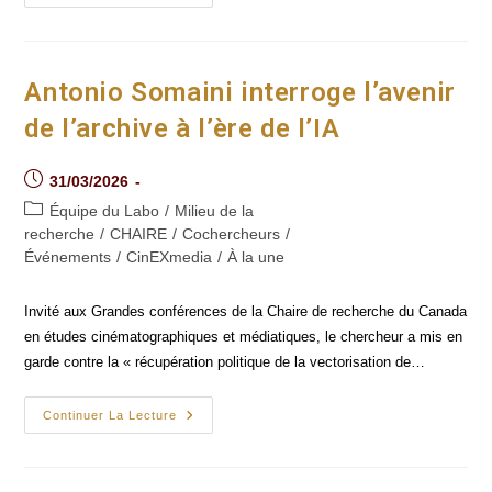
Club
|
Recherche-
Création :
Phénoménologie
Scénarisée
Antonio Somaini interroge l’avenir
de l’archive à l’ère de l’IA
Post
31/03/2026
published:
Post
Équipe du Labo
/
Milieu de la
category:
recherche
/
CHAIRE
/
Cochercheurs
/
Événements
/
CinEXmedia
/
À la une
Invité aux Grandes conférences de la Chaire de recherche du Canada
en études cinématographiques et médiatiques, le chercheur a mis en
garde contre la « récupération politique de la vectorisation de…
Antonio
Continuer La Lecture
Somaini
Interroge
L’avenir
De