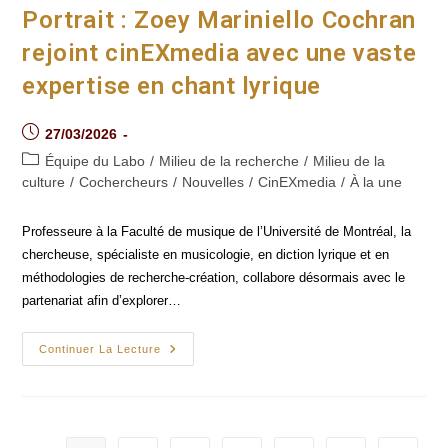
S’est
Portrait : Zoey Mariniello Cochran
Penché
Sur
rejoint cinEXmedia avec une vaste
L’expérience
Cinématographique
expertise en chant lyrique
Post
27/03/2026
published:
Post
Équipe du Labo
/
Milieu de la recherche
/
Milieu de la
category:
culture
/
Cochercheurs
/
Nouvelles
/
CinEXmedia
/
À la une
Professeure à la Faculté de musique de l’Université de Montréal, la
chercheuse, spécialiste en musicologie, en diction lyrique et en
méthodologies de recherche-création, collabore désormais avec le
partenariat afin d’explorer…
Portrait :
Continuer La Lecture
Zoey
Mariniello
Cochran
Rejoint
CinEXmedia
Avec
Une