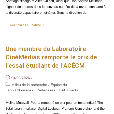
Santiago Hidalgo et Alice Guibert, ainsi que Lisa-Andrée Mélinand,
signent des textes dans le nouveau numéro de la revue, consacré à
la diversité capacitaire en cinéma. Sous la direction de…
Des
Continuer La Lecture
Membres
Du
Laboratoire
CinéMédias
Dans
Le
Une membre du Laboratoire
Nouveau
Numéro
CinéMédias remporte le prix de
De
La
l'essai étudiant de l'ACÉCM
Revue
CiNéMAS
Post
04/06/2026
published:
Post
Milieu de la recherche
/
Équipe du
category:
Labo
/
Nouvelles
/
Partenaires
/
CinEXmedia
Melika Motevalli Poor a remporté ce prix pour un texte intitulé The
Totalitarian Interface: Digital Lockout, Platform Censorship, and the