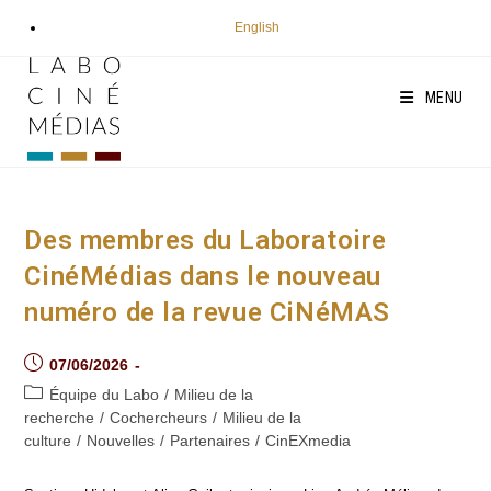
Aller
English
au
contenu
MENU
Des membres du Laboratoire
CinéMédias dans le nouveau
numéro de la revue CiNéMAS
Post
07/06/2026
published:
Post
Équipe du Labo
/
Milieu de la
category:
recherche
/
Cochercheurs
/
Milieu de la
culture
/
Nouvelles
/
Partenaires
/
CinEXmedia