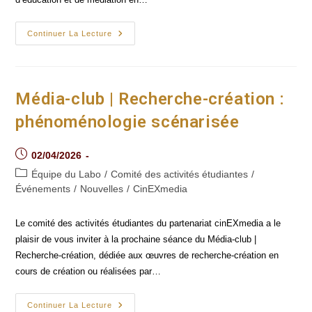
Événement
Continuer La Lecture
-
« Le
Court
Métrage
Comme
Levier
Média-club | Recherche-création :
D’éducation
Et
phénoménologie scénarisée
De
Médiation
En
Études
Post
02/04/2026
Supérieures
published:
Au
Post
Équipe du Labo
/
Comité des activités étudiantes
/
Québec »
category:
Événements
/
Nouvelles
/
CinEXmedia
Les
28
Et
29 Mai
Le comité des activités étudiantes du partenariat cinEXmedia a le
plaisir de vous inviter à la prochaine séance du Média-club |
Recherche-création, dédiée aux œuvres de recherche-création en
cours de création ou réalisées par…
Média-
Continuer La Lecture