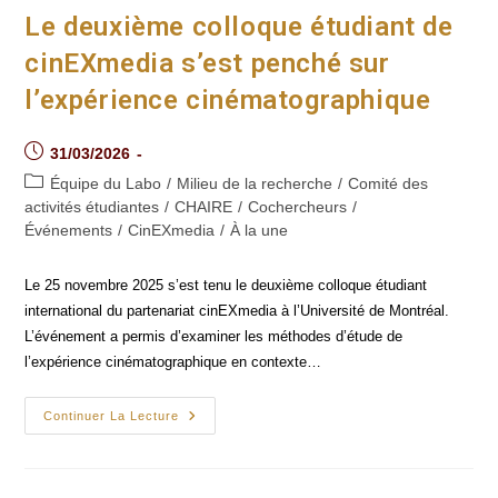
L’archive
À
Le deuxième colloque étudiant de
L’ère
De
cinEXmedia s’est penché sur
L’IA
l’expérience cinématographique
Post
31/03/2026
published:
Post
Équipe du Labo
/
Milieu de la recherche
/
Comité des
category:
activités étudiantes
/
CHAIRE
/
Cochercheurs
/
Événements
/
CinEXmedia
/
À la une
Le 25 novembre 2025 s’est tenu le deuxième colloque étudiant
international du partenariat cinEXmedia à l’Université de Montréal.
L’événement a permis d’examiner les méthodes d’étude de
l’expérience cinématographique en contexte…
Le
Continuer La Lecture
Deuxième
Colloque
Étudiant
De
CinEXmedia