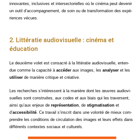
inno­vantes, inclu­sives et inter­sec­to­rielles où le ciné­ma peut deve­nir
un outil d’accompagnement, de soin ou de trans­for­ma­tion des expé­
riences vécues.
2. Littératie audiovisuelle : cinéma et
éducation
Le deuxième volet est consa­cré à la lit­té­ra­tie audio­vi­suelle, enten­
due comme la capa­ci­té à
accé­der
aux images, les
ana­ly­ser
et les
uti­li­ser
de manière cri­tique et créative.
Les recherches s’intéressent à la manière dont les œuvres audio­vi­
suelles sont construites, aux codes et aux biais qui les tra­versent,
ain­si qu’aux enjeux de
repré­sen­ta­tion
, de
stig­ma­ti­sa­tion
et
d’
acces­si­bi­li­té
. Ce tra­vail s’inscrit dans une volon­té de mieux com­
prendre les condi­tions de cir­cu­la­tion des images et leurs effets dans
dif­fé­rents contextes sociaux et culturels.