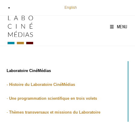
Aller
English
au
contenu
MENU
Labo­ra­toire Ciné­Mé­dias
- His­toire du Labo­ra­toire Ciné­Mé­dias
-
Une pro­gram­ma­tion scien­ti­fique en trois volets
-
Thèmes trans­ver­saux et mis­sions du Laboratoire