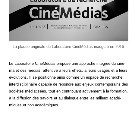
La plaque ori­gi­nale du Labo­ra­toire Ciné­Mé­dias inau­gu­ré en 2016.
Le Labo­ra­toire Ciné­Mé­dias pro­pose une approche inté­grée du ciné­
ma et des médias, atten­tive à leurs effets, à leurs usages et à leurs
évo­lu­tions. Il se posi­tionne ain­si comme un espace de recherche
inter­dis­ci­pli­naire capable de répondre aux enjeux contem­po­rains des
socié­tés média­ti­sées, tout en contri­buant acti­ve­ment à la for­ma­tion,
à la dif­fu­sion des savoirs et au dia­logue entre les milieux aca­dé­
miques et non académiques.