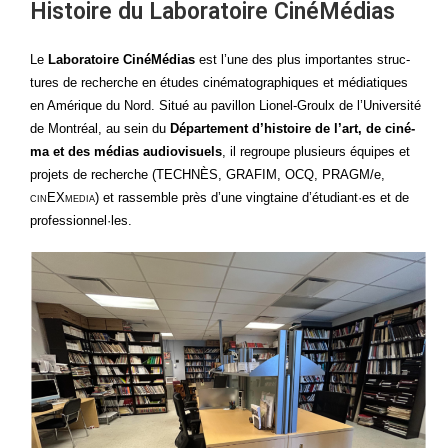
Histoire du Laboratoire CinéMédias
Le
Labo­ra­toire Ciné­Mé­dias
est l’une des plus impor­tantes struc­
tures de recherche en études ciné­ma­to­gra­phiques et média­tiques
en Amé­rique du Nord. Situé au pavillon Lio­nel-Groulx de l’Université
de Mont­réal, au sein du
Dépar­te­ment d’histoire de l’art, de ciné­
ma et des médias audio­vi­suels
, il regroupe plu­sieurs équipes et
pro­jets de recherche (TECHNÈS, GRAFIM, OCQ, PRAGM/e,
cin
EX
media
) et ras­semble près d’une ving­taine d’étudiant·es et de
professionnel·les.