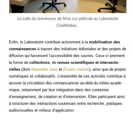
La salle du numé­ri­seur de films sur pel­li­cule au Labo­ra­toire
CinéMédias.
Enfin, le Labo­ra­toire contri­bue acti­ve­ment à la
mobi­li­sa­tion des
connais­sances
à tra­vers des ini­tia­tives édi­to­riales et des pro­jets de
dif­fu­sion qui favo­risent l’accessibilité des savoirs. Ceux-ci prennent
la forme de
col­lec­tions
, de
revues scien­ti­fiques et inter­sec­to­
rielles
(dont
Nou­velles vues
et
Écrans croi­sés
), ain­si que de pro­jets
numé­riques et col­la­bo­ra­tifs. L’ensemble de ces acti­vi­tés contri­bue à
assu­rer la cir­cu­la­tion des connais­sances au-delà du milieu aca­dé­
mique, notam­ment par leur inté­gra­tion dans des contextes
d’enseignement, de créa­tion et d’intervention. Elles par­ti­cipent ain­si
à struc­tu­rer des inter­ac­tions sou­te­nues entre recherche, pra­tiques
audio­vi­suelles et milieux d’application.