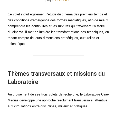
Ce volet inclut éga­le­ment l’étude du ciné­ma des pre­miers temps et
des condi­tions d’émergence des formes média­tiques, afin de mieux
com­prendre les conti­nui­tés et les rup­tures qui tra­versent l’histoire
du ciné­ma. Il met en lumière les trans­for­ma­tions des tech­niques, en
tenant compte de leurs dimen­sions esthé­tiques, cultu­relles et
scientifiques.
Thèmes transversaux et missions du
Laboratoire
Au croi­se­ment de ses trois volets de recherche, le Labo­ra­toire Ciné­
Mé­dias déve­loppe une approche réso­lu­ment trans­ver­sale, atten­tive
aux cir­cu­la­tions entre dis­ci­plines, milieux et pratiques.