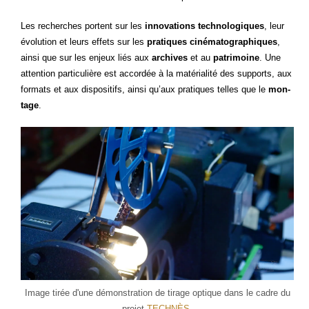
Les recherches portent sur les
inno­va­tions tech­no­lo­giques
, leur
évo­lu­tion et leurs effets sur les
pra­tiques ciné­ma­to­gra­phiques
,
ain­si que sur les enjeux liés aux
archives
et au
patri­moine
. Une
atten­tion par­ti­cu­lière est accor­dée à la maté­ria­li­té des sup­ports, aux
for­mats et aux dis­po­si­tifs, ain­si qu’aux pra­tiques telles que le
mon­
tage
.
Image tirée d'une démons­tra­tion de tirage optique dans le cadre du
pro­jet
TECHNÈS
.