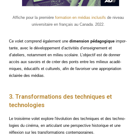
Affiche pour la pre­mière
for­ma­tion en médias inclu­sifs
de niveau
uni­ver­si­taire en fran­çais au Cana­da. 2022.
Ce volet com­prend éga­le­ment une
dimen­sion péda­go­gique
impor­
tante, avec le déve­lop­pe­ment d’activités d’enseignement et
d’ateliers, notam­ment en milieu sco­laire. L’objectif est de don­ner
accès aux savoirs et de créer des ponts entre les milieux aca­dé­
miques, édu­ca­tifs et cultu­rels, afin de favo­ri­ser une appro­pria­tion
éclai­rée des médias.
3. Transformations des techniques et
technologies
Le troi­sième volet explore l'évolution des tech­niques et des tech­no­
lo­gies du ciné­ma, en arti­cu­lant une pers­pec­tive his­to­rique et une
réflexion sur les trans­for­ma­tions contemporaines.