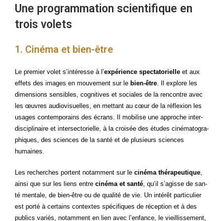
Une programmation scientifique en
trois volets
1. Cinéma et bien-être
Le pre­mier volet s’intéresse à l’
expé­rience spec­ta­to­rielle
et aux
effets des images en mou­ve­ment sur le
bien-être
. Il explore les
dimen­sions sen­sibles, cog­ni­tives et sociales de la ren­contre avec
les œuvres audio­vi­suelles, en met­tant au cœur de la réflexion les
usages contem­po­rains des écrans. Il mobi­lise une approche inter­
dis­ci­pli­naire et inter­sec­to­rielle, à la croi­sée des études ciné­ma­to­gra­
phiques, des sciences de la san­té et de plu­sieurs sciences
humaines.
Les recherches portent notam­ment sur le
ciné­ma thé­ra­peu­tique
,
ain­si que sur les liens entre
ciné­ma et san­té
, qu’il s’agisse de san­
té men­tale, de bien-être ou de qua­li­té de vie. Un inté­rêt par­ti­cu­lier
est por­té à cer­tains contextes spé­ci­fiques de récep­tion et à des
publics variés, notam­ment en lien avec l’enfance, le vieillis­se­ment,