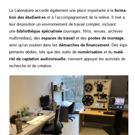
Le Labo­ra­toire accorde éga­le­ment une place impor­tante à la
for­ma­
tion des étudiant·es
et à l’accompagnement de la relève. Il met à
leur dis­po­si­tion un envi­ron­ne­ment de tra­vail com­plet, incluant
une
biblio­thèque spé­cia­li­sée
(ouvrages, films, revues, archives
mul­ti­mé­dias), des
espaces de tra­vail
et des
postes de mon­tage
,
ain­si qu’un sou­tien dans les
démarches de finan­ce­ment
. Des équi­
pe­ments dédiés, tels que des outils de
numé­ri­sa­tion
et du
maté­
riel de cap­ta­tion audio­vi­suelle
, viennent appuyer les acti­vi­tés de
recherche et de création.