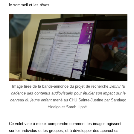
le som­meil et les rêves.
Image tirée de la bande-annonce du pro­jet de recherche
Défi­nir la
cadence des conte­nus audio­vi­suels pour étu­dier son impact sur le
cer­veau du jeune enfant
mené au CHU Sainte-Jus­tine par San­tia­go
Hidal­go et Sarah Lippé.
Ce volet vise à mieux com­prendre com­ment les images agissent
sur les indi­vi­dus et les groupes, et à déve­lop­per des approches