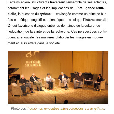
Cer­tains enjeux struc­tu­rants tra­versent l’ensemble de ses acti­vi­tés,
notam­ment les usages et les impli­ca­tions de
l’intelligence arti­fi­
cielle
, la ques­tion du
rythme
— envi­sa­gée comme un prin­cipe à la
fois esthé­tique, cog­ni­tif et scien­ti­fique — ain­si que l’
inter­sec­to­ria­li­
té
, qui favo­rise le dia­logue entre les domaines de la culture, de
l’éducation, de la san­té et de la recherche. Ces pers­pec­tives contri­
buent à renou­ve­ler les manières d’aborder les images en mou­ve­
ment et leurs effets dans la société.
Pho­to des
Troi­sièmes ren­contres inter­sec­to­rielles sur le rythme
.