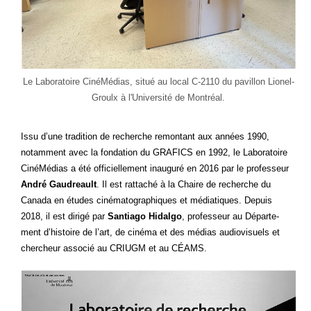
Le Labo­ra­toire Ciné­Mé­dias, situé au local C-2110 du pavillon Lio­nel-
Groulx à l'Université de Montréal.
Issu d’une tra­di­tion de recherche remon­tant aux années 1990,
notam­ment avec la fon­da­tion du GRAFICS en 1992, le Labo­ra­toire
Ciné­Mé­dias a été offi­ciel­le­ment inau­gu­ré en 2016 par le pro­fes­seur
André Gau­dreault
. Il est rat­ta­ché à la Chaire de recherche du
Cana­da en études ciné­ma­to­gra­phiques et média­tiques. Depuis
2018, il est diri­gé par
San­tia­go Hidal­go
, pro­fes­seur au Dépar­te­
ment d’histoire de l’art, de ciné­ma et des médias audio­vi­suels et
cher­cheur asso­cié au CRIUGM et au CÉAMS.