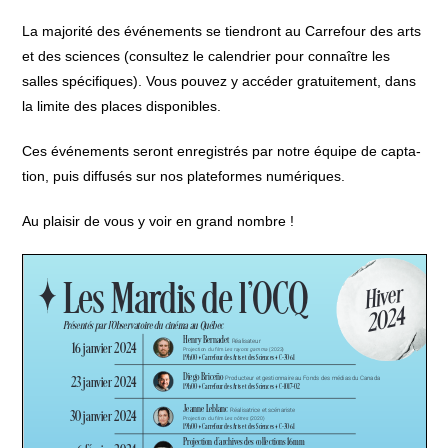
La majo­ri­té des évé­ne­ments se tien­dront au Car­re­four des arts
et des sciences (consul­tez le calen­drier pour connaître les
salles spé­ci­fiques). Vous pou­vez y accé­der gra­tui­te­ment, dans
la limite des places disponibles.
Ces évé­ne­ments seront enre­gis­trés par notre équipe de cap­ta­
tion, puis dif­fu­sés sur nos pla­te­formes numériques.
Au plai­sir de vous y voir en grand nombre !