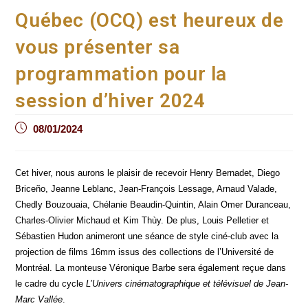
Québec (OCQ) est heureux de
vous présenter sa
programmation pour la
session d’hiver 2024
Post
08/01/2024
published:
Cet hiver, nous aurons le plai­sir de rece­voir Hen­ry Ber­na­det, Die­go
Bri­ceño, Jeanne Leblanc, Jean-Fran­çois Les­sage, Arnaud Valade,
Ched­ly Bou­zouaia, Ché­la­nie Beau­din-Quin­tin, Alain Omer Duran­ceau,
Charles-Oli­vier Michaud et Kim Thùy. De plus, Louis Pel­le­tier et
Sébas­tien Hudon ani­me­ront une séance de style ciné-club avec la
pro­jec­tion de films 16mm issus des col­lec­tions de l’Université de
Mont­réal. La mon­teuse Véro­nique Barbe sera éga­le­ment reçue dans
le cadre du cycle
L’Univers ciné­ma­to­gra­phique et télé­vi­suel de Jean-
Marc Val­lée
.