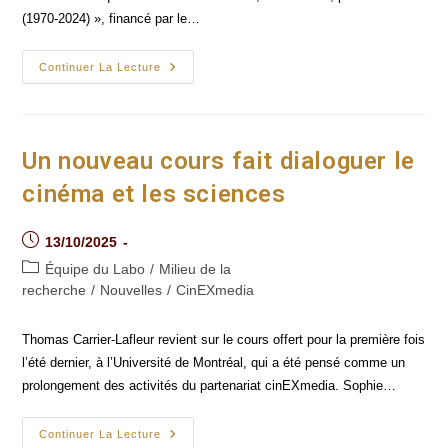
(1970-2024) », financé par le…
Au-
Continuer La Lecture
Delà
Des
Bornes :
Résistances,
Corps
Et
Un nouveau cours fait dialoguer le
Mémoires
cinéma et les sciences
Post
13/10/2025
published:
Post
Équipe du Labo
/
Milieu de la
category:
recherche
/
Nouvelles
/
CinEXmedia
Thomas Carrier-Lafleur revient sur le cours offert pour la première fois
l’été dernier, à l’Université de Montréal, qui a été pensé comme un
prolongement des activités du partenariat cinEXmedia. Sophie…
Un
Continuer La Lecture