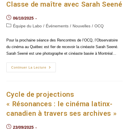
Et
Classe de maître avec Sarah Seené
Du
Sud
En
Post
Dialogue
06/10/2025
Autour
published:
Post
Du
Équipe du Labo
/
Événements
/
Nouvelles
/
OCQ
Territoire,
category:
De
La
Pour la prochaine séance des Rencontres de l’OCQ, l’Observatoire
Mémoire
Et
du cinéma au Québec est fier de recevoir la cinéaste Sarah Seené.
De
Sarah Seené est une photographe et cinéaste basée à Montréal…
La
Résistance
Classe
Continuer La Lecture
De
Maître
Avec
Sarah Seené
Cycle de projections
« Résonances : le cinéma latinx-
canadien à travers ses archives »
Post
23/09/2025