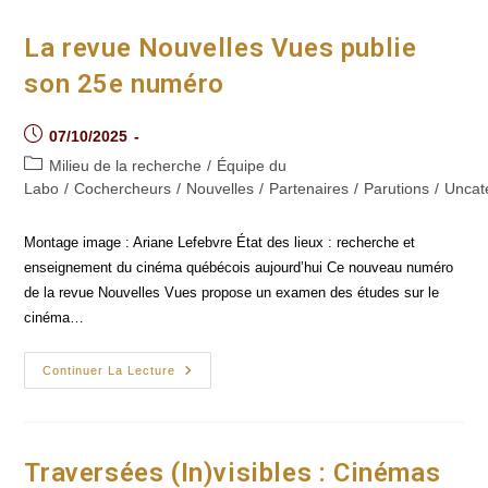
Avec
La
Musique
La revue Nouvelles Vues publie
–
Et
son 25e numéro
Maintenant
Le
Cinéma –
À
Post
07/10/2025
L’aide
published:
Du
Post
Milieu de la recherche
/
Équipe du
Biofeedback
category:
Labo
/
Cochercheurs
/
Nouvelles
/
Partenaires
/
Parutions
/
Uncat
Et
De
L’ASMR
Montage image : Ariane Lefebvre État des lieux : recherche et
enseignement du cinéma québécois aujourd’hui Ce nouveau numéro
de la revue Nouvelles Vues propose un examen des études sur le
cinéma…
La
Continuer La Lecture
Revue
Nouvelles
Vues
Publie
Son
25e
Traversées (In)visibles : Cinémas
Numéro