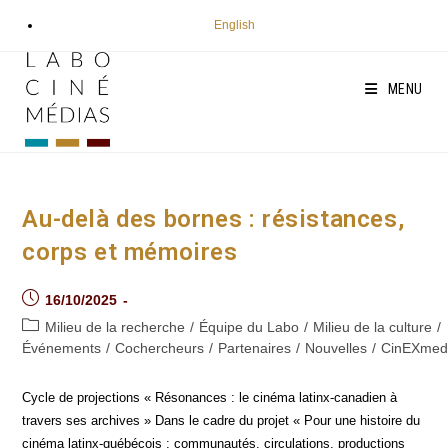
Aller
English
au
contenu
MENU
Au-delà des bornes : résistances,
corps et mémoires
Post
16/10/2025
published:
Post
Milieu de la recherche
/
Équipe du Labo
/
Milieu de la culture
/
category:
Événements
/
Cochercheurs
/
Partenaires
/
Nouvelles
/
CinEXmed
Cycle de projections « Résonances : le cinéma latinx-canadien à
travers ses archives » Dans le cadre du projet « Pour une histoire du
cinéma latinx-québécois : communautés, circulations, productions