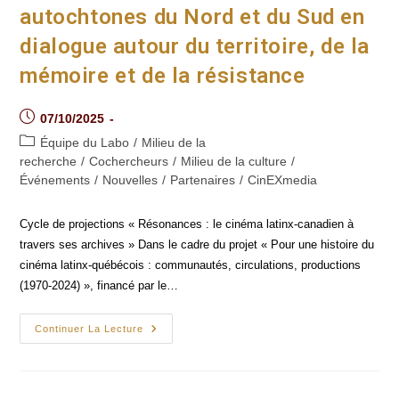
autochtones du Nord et du Sud en
dialogue autour du territoire, de la
mémoire et de la résistance
Post
07/10/2025
published:
Post
Équipe du Labo
/
Milieu de la
category:
recherche
/
Cochercheurs
/
Milieu de la culture
/
Événements
/
Nouvelles
/
Partenaires
/
CinEXmedia
Cycle de projections « Résonances : le cinéma latinx-canadien à
travers ses archives » Dans le cadre du projet « Pour une histoire du
cinéma latinx-québécois : communautés, circulations, productions
(1970-2024) », financé par le…
Traversées
Continuer La Lecture
(In)visibles :
Cinémas
Autochtones
Du
Nord