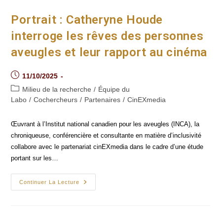
Croisement
Des
Univers
Portrait : Catheryne Houde
Oniriques
De
interroge les rêves des personnes
Philippe
Lambert
aveugles et leur rapport au cinéma
Et
Félix
Dufour-
Laperrière
Post
11/10/2025
published:
Post
Milieu de la recherche
/
Équipe du
category:
Labo
/
Cochercheurs
/
Partenaires
/
CinEXmedia
Œuvrant à l’Institut national canadien pour les aveugles (INCA), la
chroniqueuse, conférencière et consultante en matière d’inclusivité
collabore avec le partenariat cinEXmedia dans le cadre d’une étude
portant sur les…
Portrait :
Continuer La Lecture
Catheryne
Houde
Interroge
Les
Rêves