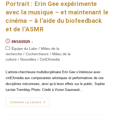
Des
Portrait : Erin Gee expérimente
Personnes
Aveugles
avec la musique – et maintenant le
Et
Leur
cinéma – à l’aide du biofeedback
Rapport
Au
Cinéma
et de l’ASMR
Post
09/10/2025
published:
Post
Équipe du Labo
/
Milieu de la
category:
recherche
/
Cochercheurs
/
Milieu de la
culture
/
Nouvelles
/
CinEXmedia
L’artiste-chercheuse multidisciplinaire Erin Gee s’intéresse avec
cinEXmedia aux composantes artistiques et performatives de ces
disciplines méconnues, ainsi qu’à leurs effets sur le public. Sophie
Leclair-Tremblay Photo: Crédit à Vivien Gaumand…
Portrait :
Continuer La Lecture
Erin
Gee
Expérimente