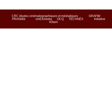
CRC études cinématographiques et médiatiques
GRAFIM
PRAGM/e
cinEXmedia
OCQ
TECHNÈS
Initiative
Killam