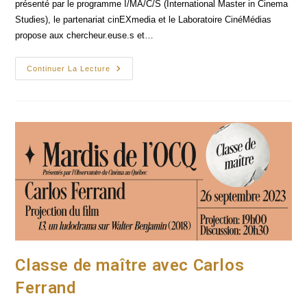
présenté par le programme I/MA/C/S (International Master in Cinema
Studies), le partenariat cinEXmedia et le Laboratoire CinéMédias
propose aux chercheur.euse.s et…
Colloque
Continuer La Lecture
I/MA/C/S
Ouvrir
Le
Dialogue :
Variations
Sur
L'éducation
À
L'image
Classe de maître avec Carlos
Ferrand