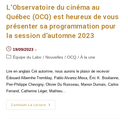
L’Observatoire du cinéma au
Québec (OCQ) est heureux de vous
présenter sa programmation pour
la session d’automne 2023
Post
19/09/2023
published:
Post
Équipe du Labo
/
Nouvelles
/
OCQ
/
À la une
category:
Lire en anglais Cet automne, nous aurons le plaisir de recevoir
Édouard Albernhe-Tremblay, Pablo Alvarez-Mesa, Éric K. Boulianne,
Pier-Philippe Chevigny, Olivier Du Ruisseau, Manon Dumais, Carlos
Ferrand, Catherine Léger, Mathieu…
L’Observatoire
Continuer La Lecture
Du
Cinéma
Au
Québec
(OCQ)