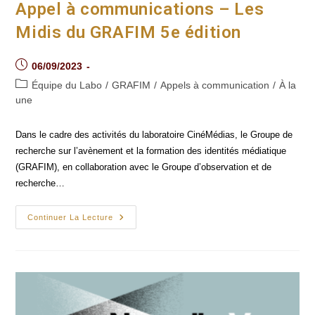
Est
Appel à communications – Les
Heureux
De
Midis du GRAFIM 5e édition
Vous
Présenter
Sa
Programmation
Post
06/09/2023
Pour
published:
La
Post
Équipe du Labo
/
GRAFIM
/
Appels à communication
/
À la
Session
category:
une
D’automne
2023
Dans le cadre des activités du laboratoire CinéMédias, le Groupe de
recherche sur l’avènement et la formation des identités médiatique
(GRAFIM), en collaboration avec le Groupe d’observation et de
recherche…
Appel
Continuer La Lecture
À
Communications
–
Les
Midis
Du
GRAFIM
5e
Édition