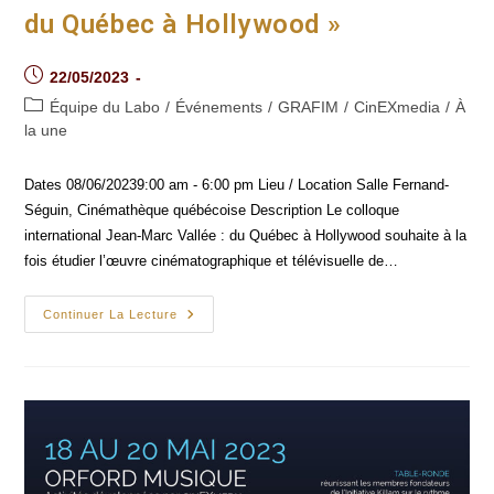
du Québec à Hollywood »
Post
22/05/2023
published:
Post
Équipe du Labo
/
Événements
/
GRAFIM
/
CinEXmedia
/
À
category:
la une
Dates 08/06/20239:00 am - 6:00 pm Lieu / Location Salle Fernand-
Séguin, Cinémathèque québécoise Description Le colloque
international Jean-Marc Vallée : du Québec à Hollywood souhaite à la
fois étudier l’œuvre cinématographique et télévisuelle de…
08/06/2023
Continuer La Lecture
-
Colloque
International
« Jean-
Marc
Vallée :
Du
Québec
À
Hollywood »