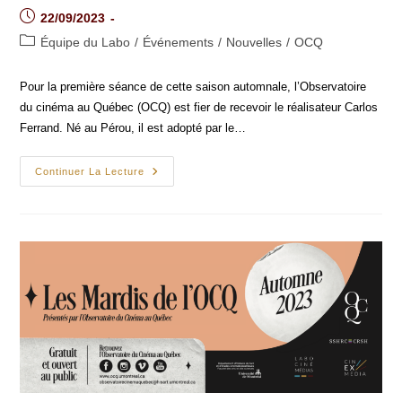
Post
22/09/2023
published:
Post
Équipe du Labo
/
Événements
/
Nouvelles
/
OCQ
category:
Pour la première séance de cette saison automnale, l’Observatoire
du cinéma au Québec (OCQ) est fier de recevoir le réalisateur Carlos
Ferrand. Né au Pérou, il est adopté par le…
Classe
Continuer La Lecture
De
Maître
Avec
Carlos
Ferrand