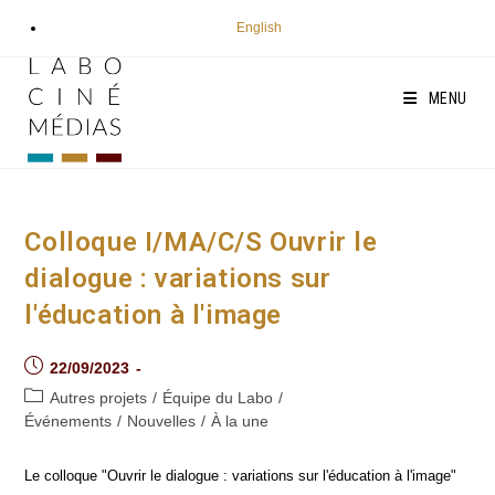
Aller
English
au
contenu
MENU
Colloque I/MA/C/S Ouvrir le
dialogue : variations sur
l'éducation à l'image
Post
22/09/2023
published:
Post
Autres projets
/
Équipe du Labo
/
category:
Événements
/
Nouvelles
/
À la une
Le colloque "Ouvrir le dialogue : variations sur l'éducation à l'image"