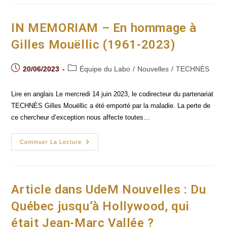
-
Transferts
Culturels :
Hollywood-
IN MEMORIAM – En hommage à
Québec
Gilles Mouëllic (1961-2023)
Post
Post
20/06/2023
Équipe du Labo
/
Nouvelles
/
TECHNÈS
published:
category:
Lire en anglais Le mercredi 14 juin 2023, le codirecteur du partenariat
TECHNÈS Gilles Mouëllic a été emporté par la maladie. La perte de
ce chercheur d’exception nous affecte toutes…
IN
Continuer La Lecture
MEMORIAM
–
En
Hommage
À
Gilles
Article dans UdeM Nouvelles : Du
Mouëllic
(1961-
Québec jusqu’à Hollywood, qui
2023)
était Jean-Marc Vallée ?