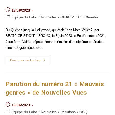
Post
16/06/2023
published:
Post
Équipe du Labo
/
Nouvelles
/
GRAFIM
/
CinEXmedia
category:
Du Québec jusqu’à Hollywood, qui était Jean-Marc Vallée?, par
BÉATRICE ST-CYR-LEROUX, le 5 juin 2023. « En décembre 2021,
Jean-Marc Vallée, réputé cinéaste titulaire d’un diplôme en études
cinématographiques de…
Article
Continuer La Lecture
Dans
UdeM
Nouvelles :
Du
Québec
Jusqu’à
Parution du numéro 21 « Mauvais
Hollywood,
Qui
genres » de Nouvelles Vues
Était
Jean-
Marc
Vallée ?
Post
16/06/2023
published:
Post
Équipe du Labo
/
Nouvelles
/
Parutions
/
OCQ