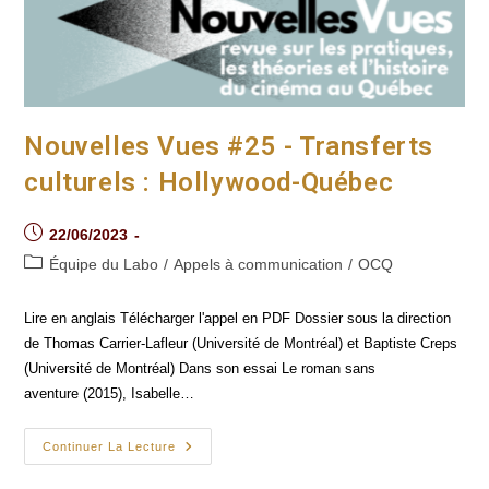
Nouvelles Vues #25 - Transferts
culturels : Hollywood-Québec
Post
22/06/2023
published:
Post
Équipe du Labo
/
Appels à communication
/
OCQ
category:
Lire en anglais Télécharger l'appel en PDF Dossier sous la direction
de Thomas Carrier-Lafleur (Université de Montréal) et Baptiste Creps
(Université de Montréal) Dans son essai Le roman sans
aventure (2015), Isabelle…
Nouvelles
Continuer La Lecture
Vues
#25