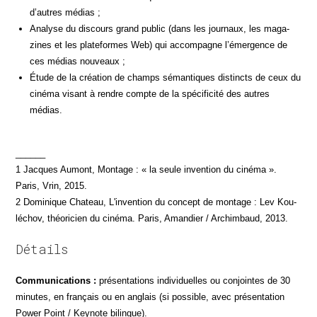
d’autres médias ;
Ana­lyse du dis­cours grand public (dans les jour­naux, les maga­
zines et les pla­te­formes Web) qui accom­pagne l’émergence de
ces médias nouveaux ;
Étude de la créa­tion de champs séman­tiques dis­tincts de ceux du
ciné­ma visant à rendre compte de la spé­ci­fi­ci­té des autres
médias.
______
1 Jacques Aumont, Mon­tage : « la seule inven­tion du ciné­ma ».
Paris, Vrin, 2015.
2 Domi­nique Cha­teau, L'invention du concept de mon­tage : Lev Kou­
lé­chov, théo­ri­cien du ciné­ma. Paris, Aman­dier / Archim­baud, 2013.
Détails
Com­mu­ni­ca­tions :
pré­sen­ta­tions indi­vi­duelles ou conjointes de 30
minutes, en fran­çais ou en anglais (si pos­sible, avec pré­sen­ta­tion
Power Point / Key­note bilingue).