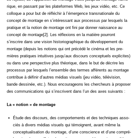
rique, en pas­sant par les pla­te­formes Web, les jeux vidéo, etc. Ce
col­loque a pour but de réflé­chir à l’émergence trans­na­tio­nale du
concept de mon­tage en s’intéressant aux pro­ces­sus par les­quels la
pra­tique et la notion de mon­tage ont fini par don­ner nais­sance au
concept de montage[2]. Les réflexions en la matière pour­ront
s’inscrire dans une vision his­to­rio­gra­phique du déve­lop­pe­ment du
mon­tage (depuis les notions qui ont pré­cé­dé le ciné­ma et les pre­
mières pra­tiques intui­tives jusqu’aux dis­cours concep­tuels expli­cites)
ou dans une pers­pec­tive plus théo­rique, dans le but de décrire les
pro­ces­sus par les­quels l’ensemble des termes affé­rents au mon­tage
contri­bue à défi­nir d’autres médias visuels (jeu vidéo, télé­vi­sion,
bande des­si­née, etc.). Nous encou­ra­geons les cher­cheurs à pro­po­ser
des com­mu­ni­ca­tions qui s’inscrivent dans l’un des axes suivants :
La « notion » de montage
Étude des dis­cours, des com­por­te­ments et des tech­niques asso­
ciés à divers médias visuels qui témoignent, avant même la
concep­tua­li­sa­tion du mon­tage, d’une conscience et d’une com­pré­