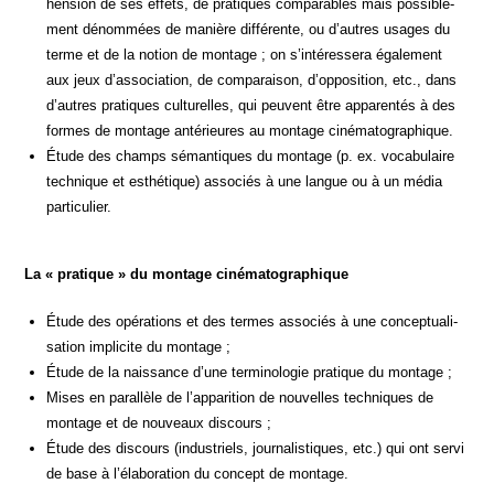
hen­sion de ses effets, de pra­tiques com­pa­rables mais pos­si­ble­
ment dénom­mées de manière dif­fé­rente, ou d’autres usages du
terme et de la notion de mon­tage ; on s’intéressera éga­le­ment
aux jeux d’association, de com­pa­rai­son, d’opposition, etc., dans
d’autres pra­tiques cultu­relles, qui peuvent être appa­ren­tés à des
formes de mon­tage anté­rieures au mon­tage cinématographique.
Étude des champs séman­tiques du mon­tage (p. ex. voca­bu­laire
tech­nique et esthé­tique) asso­ciés à une langue ou à un média
particulier.
La « pra­tique » du mon­tage cinématographique
Étude des opé­ra­tions et des termes asso­ciés à une concep­tua­li­
sa­tion impli­cite du montage ;
Étude de la nais­sance d’une ter­mi­no­lo­gie pra­tique du montage ;
Mises en paral­lèle de l’apparition de nou­velles tech­niques de
mon­tage et de nou­veaux discours ;
Étude des dis­cours (indus­triels, jour­na­lis­tiques, etc.) qui ont ser­vi
de base à l’élaboration du concept de montage.