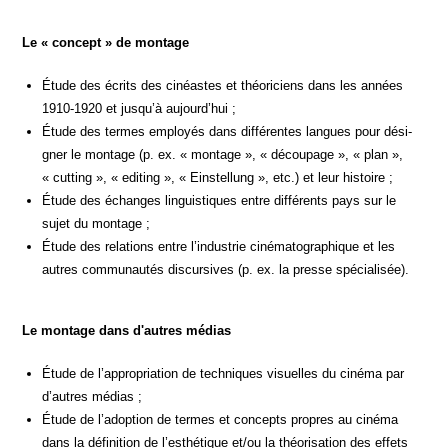
Le « concept » de montage
Étude des écrits des cinéastes et théo­ri­ciens dans les années
1910-1920 et jusqu’à aujourd’hui ;
Étude des termes employés dans dif­fé­rentes langues pour dési­
gner le mon­tage (p. ex. « mon­tage », « décou­page », « plan »,
« cut­ting », « edi­ting », « Eins­tel­lung », etc.) et leur histoire ;
Étude des échanges lin­guis­tiques entre dif­fé­rents pays sur le
sujet du montage ;
Étude des rela­tions entre l’industrie ciné­ma­to­gra­phique et les
autres com­mu­nau­tés dis­cur­sives (p. ex. la presse spécialisée).
Le mon­tage dans d'autres médias
Étude de l’appropriation de tech­niques visuelles du ciné­ma par
d’autres médias ;
Étude de l’adoption de termes et concepts propres au ciné­ma
dans la défi­ni­tion de l’esthétique et/ou la théo­ri­sa­tion des effets