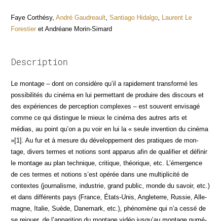
Faye Cor­thé­sy,
André Gau­dreault
,
San­tia­go Hidal­go
,
Laurent Le
Fores­tier
et Andréane Morin-Simard
Description
Le mon­tage – dont on consi­dère qu’il a rapi­de­ment trans­for­mé les
pos­si­bi­li­tés du ciné­ma en lui per­met­tant de pro­duire des dis­cours et
des expé­riences de per­cep­tion com­plexes – est sou­vent envi­sa­gé
comme ce qui dis­tingue le mieux le ciné­ma des autres arts et
médias, au point qu’on a pu voir en lui la « seule inven­tion du ciné­ma
»[1]. Au fur et à mesure du déve­lop­pe­ment des pra­tiques de mon­
tage, divers termes et notions sont appa­rus afin de qua­li­fier et défi­nir
le mon­tage au plan tech­nique, cri­tique, théo­rique, etc. L’émergence
de ces termes et notions s’est opé­rée dans une mul­ti­pli­ci­té de
contextes (jour­na­lisme, indus­trie, grand public, monde du savoir, etc.)
et dans dif­fé­rents pays (France, États-Unis, Angle­terre, Rus­sie, Alle­
magne, Ita­lie, Suède, Dane­mark, etc.), phé­no­mène qui n’a ces­sé de
se rejouer, de l’apparition du mon­tage vidéo jusqu’au mon­tage numé­