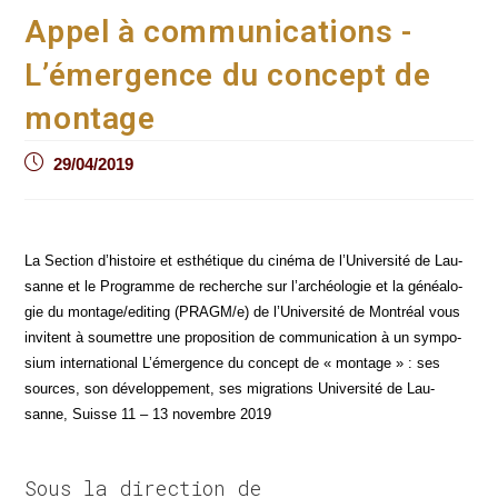
Appel à communications -
L’émergence du concept de
montage
Post
29/04/2019
published:
La Sec­tion d’histoire et esthé­tique du ciné­ma de l’Université de Lau­
sanne et le Pro­gramme de recherche sur l’archéologie et la généa­lo­
gie du montage/editing (PRAGM/e) de l’Université de Mont­réal vous
invitent à sou­mettre une pro­po­si­tion de com­mu­ni­ca­tion à un sym­po­
sium inter­na­tio­nal L’émergence du concept de « mon­tage » : ses
sources, son déve­lop­pe­ment, ses migra­tions Uni­ver­si­té de Lau­
sanne, Suisse 11 – 13 novembre 2019
Sous la direction de