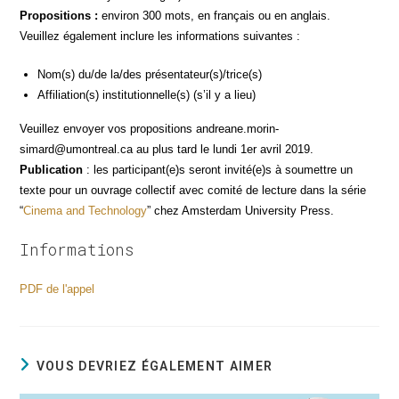
Pro­po­si­tions :
envi­ron 300 mots, en fran­çais ou en anglais.
Veuillez éga­le­ment inclure les infor­ma­tions suivantes :
Nom(s) du/de la/des présentateur(s)/trice(s)
Affiliation(s) institutionnelle(s) (s’il y a lieu)
Veuillez envoyer vos pro­po­si­tions andreane.morin-
simard@umontreal.ca au plus tard le lun­di 1er avril 2019.
Publi­ca­tion
: les participant(e)s seront invité(e)s à sou­mettre un
texte pour un ouvrage col­lec­tif avec comi­té de lec­ture dans la série
“
Cine­ma and Tech­no­lo­gy
” chez Amster­dam Uni­ver­si­ty Press.
Informations
PDF de l'appel
VOUS DEVRIEZ ÉGALEMENT AIMER