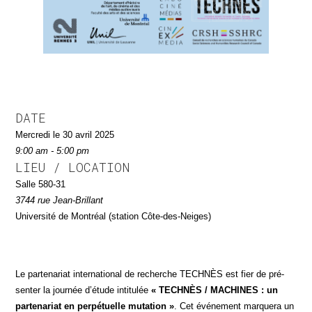
DATE
Mer­cre­di le 30 avril 2025
9:00 am - 5:00 pm
LIEU / LOCATION
Salle 580-31
3744 rue Jean-Brillant
Uni­ver­si­té de Mont­réal (sta­tion Côte-des-Neiges)
Le par­te­na­riat inter­na­tio­nal de recherche TECHNÈS est fier de pré­
sen­ter la jour­née d’étude inti­tu­lée
« TECHNÈS / MACHINES : un
par­te­na­riat en per­pé­tuelle muta­tion »
. Cet évé­ne­ment mar­que­ra un