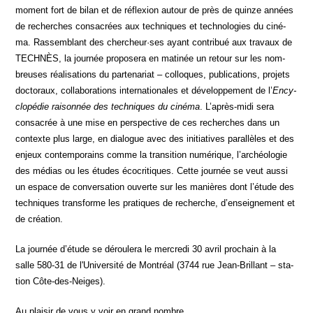
moment fort de bilan et de réflexion autour de près de quinze années
de recherches consa­crées aux tech­niques et tech­no­lo­gies du ciné­
ma. Ras­sem­blant des chercheur·ses ayant contri­bué aux tra­vaux de
TECHNÈS, la jour­née pro­po­se­ra en mati­née un retour sur les nom­
breuses réa­li­sa­tions du par­te­na­riat – col­loques, publi­ca­tions, pro­jets
doc­to­raux, col­la­bo­ra­tions inter­na­tio­nales et déve­lop­pe­ment de l’
Ency­
clo­pé­die rai­son­née des tech­niques du ciné­ma
. L’après-midi sera
consa­crée à une mise en pers­pec­tive de ces recherches dans un
contexte plus large, en dia­logue avec des ini­tia­tives paral­lèles et des
enjeux contem­po­rains comme la tran­si­tion numé­rique, l’archéologie
des médias ou les études éco­cri­tiques. Cette jour­née se veut aus­si
un espace de conver­sa­tion ouverte sur les manières dont l’étude des
tech­niques trans­forme les pra­tiques de recherche, d’enseignement et
de création.
La jour­née d’étude se dérou­le­ra le mer­cre­di 30 avril pro­chain à la
salle 580-31 de l'Université de Mont­réal (3744 rue Jean-Brillant – sta­
tion Côte-des-Neiges).
Au plai­sir de vous y voir en grand nombre.