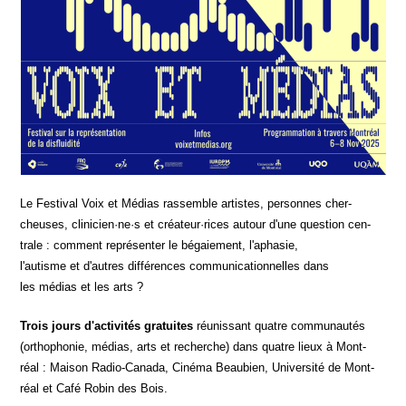
Le Fes­ti­val Voix et Médias ras­semble artistes, per­sonnes cher­
cheuses, clinicien·ne·s et créateur·rices autour d'une ques­tion cen­
trale : com­ment repré­sen­ter le bégaie­ment, l'aphasie,
l'autisme et d'autres dif­fé­rences com­mu­ni­ca­tion­nelles dans
les médias et les arts ?
Trois jours d'activités gra­tuites
réunis­sant quatre com­mu­nau­tés
(ortho­pho­nie, médias, arts et recherche) dans quatre lieux à Mont­
réal : Mai­son Radio-Cana­da, Ciné­ma Beau­bien, Uni­ver­si­té de Mont­
réal et Café Robin des Bois.