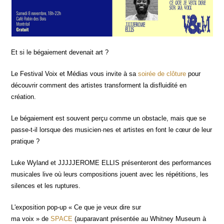
Et si le bégaie­ment deve­nait art ?
Le Fes­ti­val Voix et Médias vous invite à sa
soi­rée de clô­ture
pour
décou­vrir com­ment des artistes trans­forment la dis­flui­di­té en
création.
Le bégaie­ment est sou­vent per­çu comme un obs­tacle, mais que se
passe-t-il lorsque des musicien·nes et artistes en font le cœur de leur
pratique ?
Luke Wyland et JJJJJEROME ELLIS pré­sen­te­ront des per­for­mances
musi­cales live où leurs com­po­si­tions jouent avec les répé­ti­tions, les
silences et les ruptures.
L'exposition pop-up « Ce que je veux dire sur
ma voix » de
SPACE
(aupa­ra­vant pré­sen­tée au Whit­ney Museum à