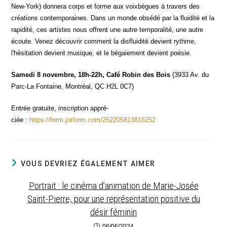
New-York) don­ne­ra corps et forme aux voix­bègues à tra­vers des
créa­tions contem­po­raines. Dans un monde obsé­dé par la flui­di­té et la
rapi­di­té, ces artistes nous offrent une autre tem­po­ra­li­té, une autre
écoute. Venez décou­vrir com­ment la dis­flui­di­té devient rythme,
l'hésitation devient musique, et le bégaie­ment devient poésie.
Same­di 8 novembre, 18h-22h, Café Robin des Bois
(3933 Av. du
Parc-La Fon­taine, Mont­réal, QC H2L 0C7)
Entrée gra­tuite, ins­crip­tion appré­
ciée :
https://form.jotform.com/252205813816252
VOUS DEVRIEZ ÉGALEMENT AIMER
Portrait : le cinéma d’animation de Marie-Josée
Saint-Pierre, pour une représentation positive du
désir féminin
06/06/2024