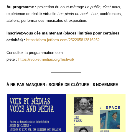
Au pro­gramme :
pro­jec­tion du court-métrage
Le public, c'est nous
,
expé­rience de réa­li­té vir­tuelle
Les pieds en haut : Lou
, confé­rences,
ate­liers, per­for­mances musi­cales et exposition.
Ins­cri­vez-vous dès main­te­nant (places limi­tées pour cer­taines
acti­vi­tés) :
https://form.jotform.com/252205813816252
Consul­tez la pro­gram­ma­tion com­
plète :
https://voixetmedias.org/festival/
À NE PAS MANQUER : SOIRÉE DE CLÔTURE | 8 NOVEMBRE