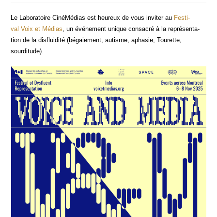
Le Labo­ra­toire Ciné­Mé­dias est heu­reux de vous invi­ter au
Fes­ti­
val Voix et Médias
, un évé­ne­ment unique consa­cré à la repré­sen­ta­
tion de la dis­flui­di­té (bégaie­ment, autisme, apha­sie, Tou­rette,
sourditude).