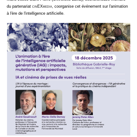
du par­te­na­riat
cin
EX
media
, coor­ga­nise cet évé­ne­ment sur l'animation
à l'ère de l'intelligence artificielle.