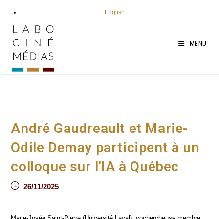
Aller
English
au
contenu
MENU
André Gaudreault et Marie-
Odile Demay participent à un
colloque sur l'IA à Québec
Post
26/11/2025
published:
Marie-Josée Saint-Pierre (Uni­ver­si­té Laval), cocher­cheuse membre