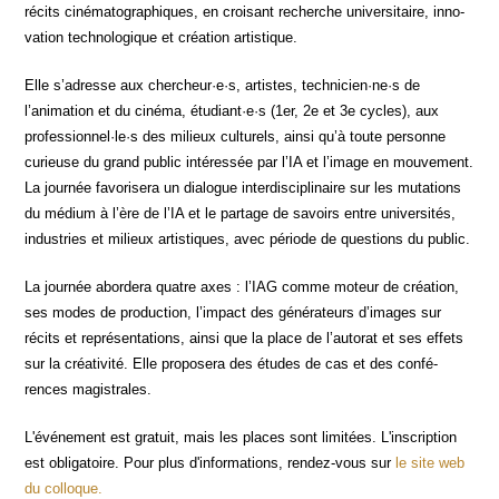
récits ciné­ma­to­gra­phiques, en croi­sant recherche uni­ver­si­taire, inno­
va­tion tech­no­lo­gique et créa­tion artistique.
Elle s’adresse aux chercheur·e·s, artistes, technicien·ne·s de
l’animation et du ciné­ma, étudiant·e·s (1er, 2e et 3e cycles), aux
professionnel·le·s des milieux cultu­rels, ain­si qu’à toute per­sonne
curieuse du grand public inté­res­sée par l’IA et l’image en mou­ve­ment.
La jour­née favo­ri­se­ra un dia­logue inter­dis­ci­pli­naire sur les muta­tions
du médium à l’ère de l’IA et le par­tage de savoirs entre uni­ver­si­tés,
indus­tries et milieux artis­tiques, avec période de ques­tions du public.
La jour­née abor­de­ra quatre axes : l’IAG comme moteur de créa­tion,
ses modes de pro­duc­tion, l’impact des géné­ra­teurs d’images sur
récits et repré­sen­ta­tions, ain­si que la place de l’autorat et ses effets
sur la créa­ti­vi­té. Elle pro­po­se­ra des études de cas et des confé­
rences magistrales.
L'événement est gra­tuit, mais les places sont limi­tées. L'inscription
est obli­ga­toire. Pour plus d'informations, ren­dez-vous sur
le site web
du colloque.