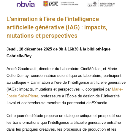
L’animation à l’ère de l’intelligence
artificielle générative (IAG) : impacts,
mutations et perspectives
Jeu­di, 18 décembre 2025 de 9h à 16h30 à la biblio­thèque
Gabrielle-Roy
André Gau­dreault, direc­teur du Labo­ra­toire Ciné­Mé­dias, et Marie-
Odile Demay, coor­don­na­trice scien­ti­fique au labo­ra­toire, par­ti­cipent
au col­loque « L’animation à l’ère de l’intelligence arti­fi­cielle géné­ra­tive
(IAG) : impacts, muta­tions et pers­pec­tives », coor­ga­ni­sé par
Marie-
Josée Saint-Pierre
, pro­fes­seure à l'École de desi­gn de l'Université
Laval et cocher­cheuse membre du par­te­na­riat cinEXmedia.
Cette jour­née d’étude pro­pose un dia­logue cri­tique et pros­pec­tif sur
les trans­for­ma­tions que l’intelligence arti­fi­cielle géné­ra­tive entraîne
dans les pra­tiques créa­tives, les pro­ces­sus de pro­duc­tion et les