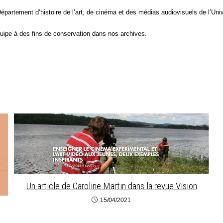
Dépar­te­ment d’histoire de l’art, de ciné­ma et des médias audio­vi­suels de l’Un
quipe à des fins de conser­va­tion dans nos archives.
Un article de Caroline Martin dans la revue Vision
15/04/2021