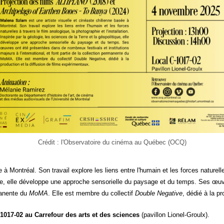
Cré­dit : l'Observatoire du ciné­ma au Qué­bec (OCQ)
Mont­réal. Son tra­vail explore les liens entre l'humain et les forces natu­relles à 
­tique, elle déve­loppe une approche sen­so­rielle du pay­sage et du temps. Ses œuvr
­ma­nente du
MoMA
. Elle est membre du col­lec­tif
Double Nega­tive
, dédié à la pr
1017-02 au Car­re­four des arts et des sciences
(pavillon Lio­nel-Groulx).