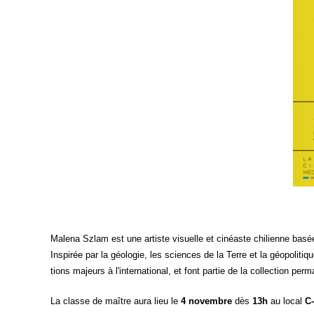
Mal­e­na Szlam est une artiste visuelle et cinéaste chi­lienne basée à 
Ins­pi­rée par la géo­lo­gie, les sciences de la Terre et la géo­po­li
tions majeurs à l'international, et font par­tie de la col­lec­tion per
La classe de maître aura lieu le
4 novembre
dès
13h
au local
C-