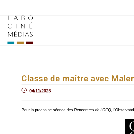
Aller
au
contenu
Classe de maître avec Male
Post
04/11/2025
published:
Pour la pro­chaine séance des Ren­contres
de l’OCQ
, l’Observato