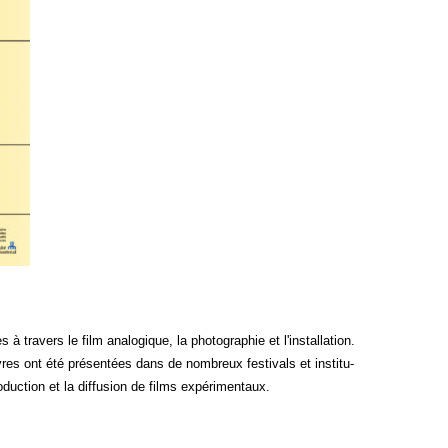
tra­vers le film ana­lo­gique, la pho­to­gra­phie et l'installation.
es ont été pré­sen­tées dans de nom­breux fes­ti­vals et ins­ti­tu­
o­duc­tion et la dif­fu­sion de films expérimentaux.