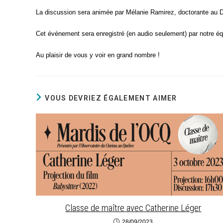
La dis­cus­sion sera ani­mée par Méla­nie Rami­rez, doc­to­rante au 
Cet évé­ne­ment sera enre­gis­tré (en audio seule­ment) par notre é
Au plai­sir de vous y voir en grand nombre !
VOUS DEVRIEZ ÉGALEMENT AIMER
Classe de maître avec Catherine Léger
28/09/2023