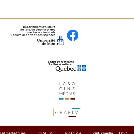
 et médiatiques
GRAFIM
PRAGM/e
cinEXmedia
OCQ