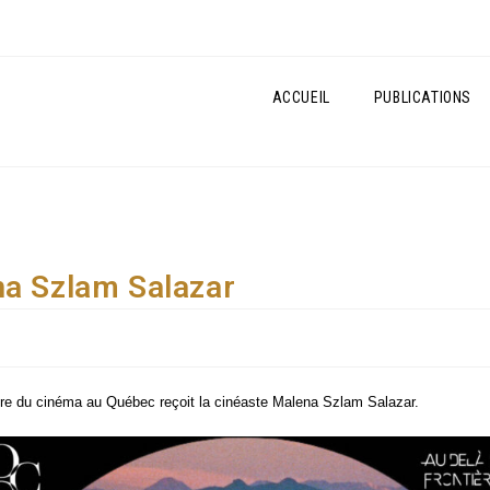
ACCUEIL
PUBLICATIONS
na Szlam Salazar
ire du ciné­ma au Qué­bec reçoit la cinéaste Mal­e­na Szlam Salazar.