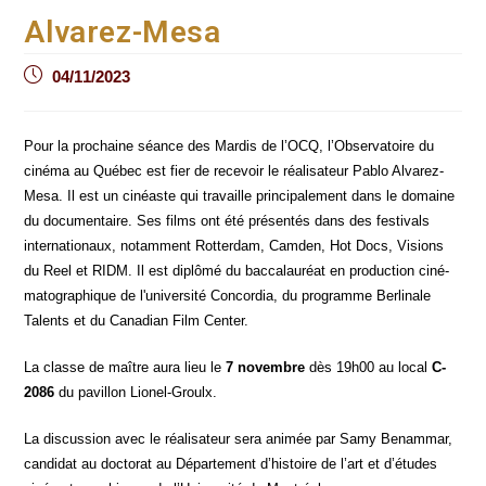
Alvarez-Mesa
Post
04/11/2023
published:
Pour la pro­chaine séance des Mar­dis de l’OCQ, l’Observatoire du
ciné­ma au Qué­bec est fier de rece­voir le réa­li­sa­teur Pablo Alva­rez-
Mesa. Il est un cinéaste qui tra­vaille prin­ci­pa­le­ment dans le domaine
du docu­men­taire. Ses films ont été pré­sen­tés dans des fes­ti­vals
inter­na­tio­naux, notam­ment Rot­ter­dam, Cam­den, Hot Docs, Visions
du Reel et RIDM. Il est diplô­mé du bac­ca­lau­réat en pro­duc­tion ciné­
ma­to­gra­phique de l'université Concor­dia, du pro­gramme Ber­li­nale
Talents et du Cana­dian Film Center.
La classe de maître aura lieu le
7 novembre
dès 19h00 au local
C-
2086
du
pavillon Lio­nel-Groulx.
La dis­cus­sion avec le réa­li­sa­teur sera ani­mée par Samy Benam­mar,
can­di­dat au doc­to­rat au Dépar­te­ment d’histoire de l’art et d’études