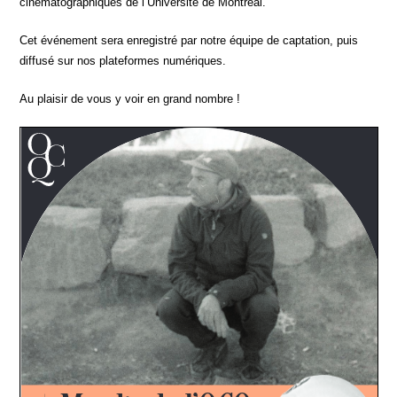
ciné­ma­to­gra­phiques de l’Université de Montréal.
Cet évé­ne­ment sera enre­gis­tré par notre équipe de cap­ta­tion, puis
dif­fu­sé sur nos pla­te­formes numériques.
Au plai­sir de vous y voir en grand nombre !