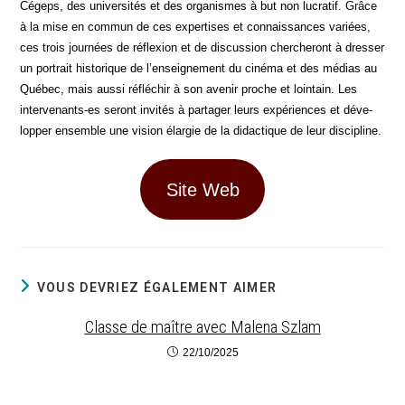
Cégeps, des uni­ver­si­tés et des orga­nismes à but non lucra­tif. Grâce
à la mise en com­mun de ces exper­tises et connais­sances variées,
ces trois jour­nées de réflexion et de dis­cus­sion cher­che­ront à dres­ser
un por­trait his­to­rique de l’enseignement du ciné­ma et des médias au
Qué­bec, mais aus­si réflé­chir à son ave­nir proche et loin­tain. Les
inter­ve­nants-es seront invi­tés à par­ta­ger leurs expé­riences et déve­
lop­per ensemble une vision élar­gie de la didac­tique de leur discipline.
Site Web
VOUS DEVRIEZ ÉGALEMENT AIMER
Classe de maître avec Malena Szlam
22/10/2025