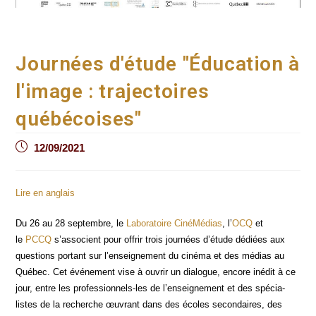
Journées d'étude "Éducation à
l'image : trajectoires
québécoises"
Post
12/09/2021
published:
Lire en anglais
Du 26 au 28 sep­tembre, le
Labo­ra­toire Ciné­Mé­dias
, l’
OCQ
et
le
PCCQ
s’associent pour offrir trois jour­nées d’étude dédiées aux
ques­tions por­tant sur l’enseignement du ciné­ma et des médias au
Qué­bec. Cet évé­ne­ment vise à ouvrir un dia­logue, encore inédit à ce
jour, entre les pro­fes­sion­nels-les de l’enseignement et des spé­cia­
listes de la recherche œuvrant dans des écoles secon­daires, des