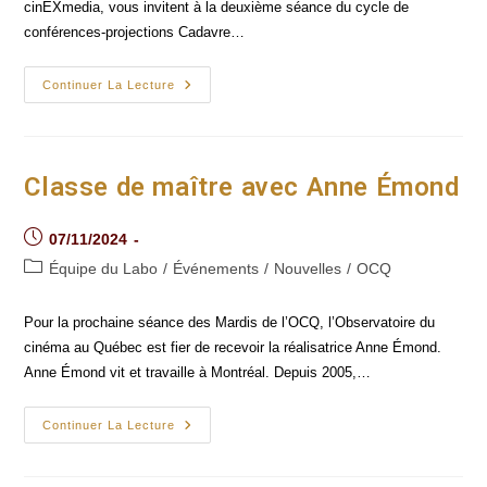
cinEXmedia, vous invitent à la deuxième séance du cycle de
conférences-projections Cadavre…
Cadavre
Continuer La Lecture
Exquis
#2 :
« En
Animant »
Classe de maître avec Anne Émond
Post
07/11/2024
published:
Post
Équipe du Labo
/
Événements
/
Nouvelles
/
OCQ
category:
Pour la prochaine séance des Mardis de l’OCQ, l’Observatoire du
cinéma au Québec est fier de recevoir la réalisatrice Anne Émond.
Anne Émond vit et travaille à Montréal. Depuis 2005,…
Classe
Continuer La Lecture
De
Maître
Avec
Anne Émond