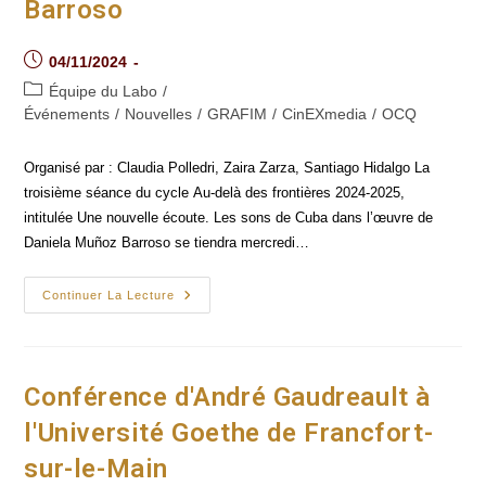
Barroso
Post
04/11/2024
published:
Post
Équipe du Labo
/
category:
Événements
/
Nouvelles
/
GRAFIM
/
CinEXmedia
/
OCQ
Organisé par : Claudia Polledri, Zaira Zarza, Santiago Hidalgo La
troisième séance du cycle Au-delà des frontières 2024-2025,
intitulée Une nouvelle écoute. Les sons de Cuba dans l’œuvre de
Daniela Muñoz Barroso se tiendra mercredi…
Au-
Continuer La Lecture
Delà
Des
Frontières :
Une
Nouvelle
Écoute.
Conférence d'André Gaudreault à
Les
Sons
l'Université Goethe de Francfort-
De
Cuba
sur-le-Main
Dans
L’œuvre