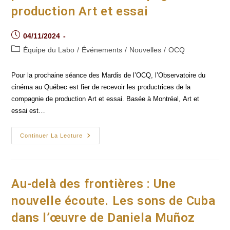
production Art et essai
Post
04/11/2024
published:
Post
Équipe du Labo
/
Événements
/
Nouvelles
/
OCQ
category:
Pour la prochaine séance des Mardis de l’OCQ, l’Observatoire du
cinéma au Québec est fier de recevoir les productrices de la
compagnie de production Art et essai. Basée à Montréal, Art et
essai est…
Classe
Continuer La Lecture
De
Maître
Avec
Les
Productrices
De
Au-delà des frontières : Une
La
Compagnie
nouvelle écoute. Les sons de Cuba
De
Production
dans l’œuvre de Daniela Muñoz
Art
Et Essai