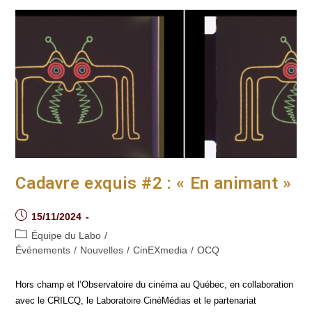
Un
Questionnaire
D’étude
Qualitative »
Cadavre exquis #2 : « En animant »
Post
15/11/2024
published:
Post
Équipe du Labo
/
category:
Événements
/
Nouvelles
/
CinEXmedia
/
OCQ
Hors champ et l’Observatoire du cinéma au Québec, en collaboration
avec le CRILCQ, le Laboratoire CinéMédias et le partenariat