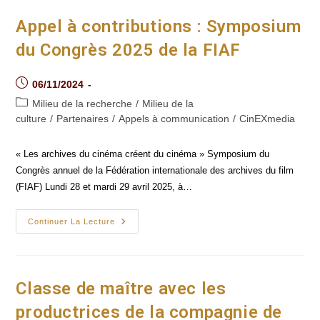
Appel à contributions : Symposium
du Congrès 2025 de la FIAF
Post
06/11/2024
published:
Post
Milieu de la recherche
/
Milieu de la
category:
culture
/
Partenaires
/
Appels à communication
/
CinEXmedia
« Les archives du cinéma créent du cinéma » Symposium du
Congrès annuel de la Fédération internationale des archives du film
(FIAF) Lundi 28 et mardi 29 avril 2025, à…
Appel
Continuer La Lecture
À
Contributions :
Symposium
Du
Congrès
2025
Classe de maître avec les
De
La FIAF
productrices de la compagnie de