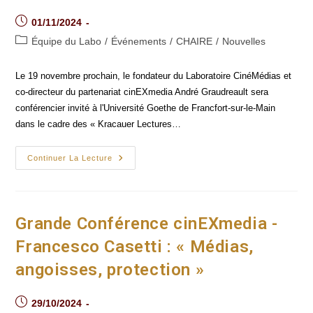
De
Daniela
Post
01/11/2024
Muñoz
Barroso
published:
Post
Équipe du Labo
/
Événements
/
CHAIRE
/
Nouvelles
category:
Le 19 novembre prochain, le fondateur du Laboratoire CinéMédias et
co-directeur du partenariat cinEXmedia André Graudreault sera
conférencier invité à l'Université Goethe de Francfort-sur-le-Main
dans le cadre des « Kracauer Lectures…
Conférence
Continuer La Lecture
D'André
Gaudreault
À
L'Université
Goethe
De
Grande Conférence cinEXmedia -
Francfort-
Sur-
Francesco Casetti : « Médias,
Le-
Main
angoisses, protection »
Post
29/10/2024