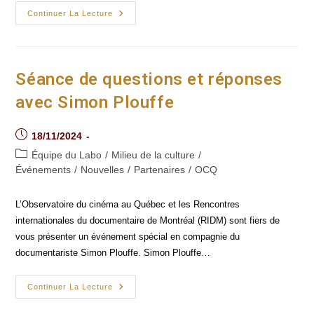
Portrait
Continuer La Lecture
De
Barbara
Delacourt
Sur
UdeM
Nouvelles
Séance de questions et réponses
avec Simon Plouffe
Post
18/11/2024
published:
Post
Équipe du Labo
/
Milieu de la culture
/
category:
Événements
/
Nouvelles
/
Partenaires
/
OCQ
L’Observatoire du cinéma au Québec et les Rencontres
internationales du documentaire de Montréal (RIDM) sont fiers de
vous présenter un événement spécial en compagnie du
documentariste Simon Plouffe. Simon Plouffe…
Séance
Continuer La Lecture
De
Questions