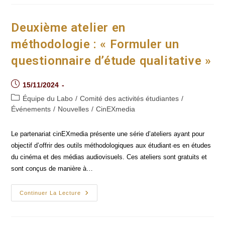
Et
Réponses
Avec
Simon
Deuxième atelier en
Plouffe
méthodologie : « Formuler un
questionnaire d’étude qualitative »
Post
15/11/2024
published:
Post
Équipe du Labo
/
Comité des activités étudiantes
/
category:
Événements
/
Nouvelles
/
CinEXmedia
Le partenariat cinEXmedia présente une série d’ateliers ayant pour
objectif d’offrir des outils méthodologiques aux étudiant·es en études
du cinéma et des médias audiovisuels. Ces ateliers sont gratuits et
sont conçus de manière à…
Deuxième
Continuer La Lecture
Atelier
En
Méthodologie :
« Formuler