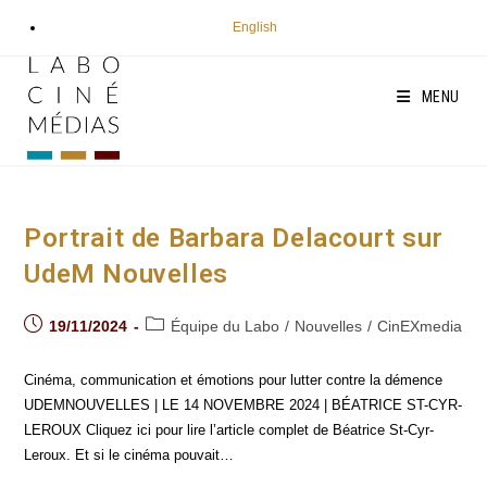
Aller
English
au
contenu
MENU
Portrait de Barbara Delacourt sur
UdeM Nouvelles
Post
Post
19/11/2024
Équipe du Labo
/
Nouvelles
/
CinEXmedia
published:
category:
Cinéma, communication et émotions pour lutter contre la démence
UDEMNOUVELLES | LE 14 NOVEMBRE 2024 | BÉATRICE ST-CYR-
LEROUX Cliquez ici pour lire l’article complet de Béatrice St-Cyr-
Leroux. Et si le cinéma pouvait…