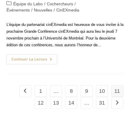
published:
Post
Équipe du Labo
/
Cochercheurs
/
category:
Événements
/
Nouvelles
/
CinEXmedia
L'équipe du partenariat cinEXmedia est heureuse de vous inviter à la
prochaine Grande Conférence cinEXmedia qui aura lieu le jeudi 7
novembre prochain à l’Université de Montréal. Pour la deuxième
édition de ces conférences, nous aurons l’honneur de…
Grande
Continuer La Lecture
Conférence
CinEXmedia
-
Francesco
Casetti :
« Médias,
Angoisses,
1
…
8
9
10
11
Go to the previous page
Protection »
12
13
14
…
31
Go to th