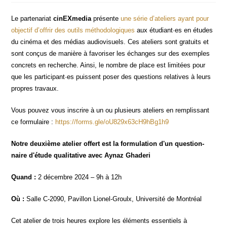
Le par­te­na­riat
cinEX­me­dia
pré­sente
une série d’ateliers ayant pour
objec­tif d’offrir des outils métho­do­lo­giques
aux étudiant·es en études
du ciné­ma et des médias audio­vi­suels. Ces ate­liers sont gra­tuits et
sont conçus de manière à favo­ri­ser les échanges sur des exemples
concrets en recherche. Ain­si, le nombre de place est limi­tées pour
que les participant·es puissent poser des ques­tions rela­tives à leurs
propres travaux.
Vous pou­vez vous ins­crire à un ou plu­sieurs ate­liers en rem­plis­sant
ce for­mu­laire :
https://forms.gle/oU829x63cH9hBg1h9
Notre deuxième ate­lier offert est la for­mu­la­tion d'un ques­tion­
naire d'étude qua­li­ta­tive avec Aynaz Ghaderi
Quand :
2 décembre 2024 – 9h à 12h
Où :
Salle C-2090, Pavillon Lio­nel-Groulx, Uni­ver­si­té de Montréal
Cet ate­lier de trois heures explore les élé­ments essen­tiels à