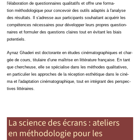
l'élaboration de ques­tion­naires qua­li­ta­tifs et offre une for­ma­
tion métho­do­lo­gique pour conce­voir des outils adap­tés à l'analyse
des résul­tats. Il s'adresse aux par­ti­ci­pants sou­hai­tant acqué­rir les
com­pé­tences néces­saires pour déve­lop­per leurs propres ques­tion­
naires et for­mu­ler des ques­tions claires tout en évi­tant les biais
potentiels.
Aynaz Gha­de­ri est doc­to­rante en études ciné­ma­to­gra­phiques et char­
gée de cours, titu­laire d’une maî­trise en lit­té­ra­ture fran­çaise. En tant
que cher­cheuse, elle se spé­cia­lise dans les méthodes qua­li­ta­tives,
en par­ti­cu­lier les approches de la récep­tion esthé­tique dans le ciné­
ma et l'adaptation ciné­ma­to­gra­phique, tout en inté­grant des pers­pec­
tives littéraires.