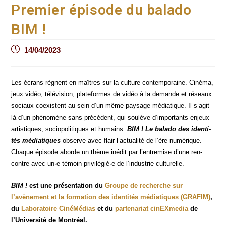
Premier épisode du balado
BIM !
Post
14/04/2023
published:
Les écrans règnent en maîtres sur la culture contem­po­raine. Ciné­ma,
jeux vidéo, télé­vi­sion, pla­te­formes de vidéo à la demande et réseaux
sociaux coexistent au sein d’un même pay­sage média­tique. Il s’agit
là d’un phé­no­mène sans pré­cé­dent, qui sou­lève d’importants enjeux
artis­tiques, socio­po­li­tiques et humains.
BIM ! Le bala­do des iden­ti­
tés média­tiques
observe avec flair l’actualité de l’ère numé­rique.
Chaque épi­sode aborde un thème inédit par l’entremise d’une ren­
contre avec un·e témoin privilégié·e de l’industrie culturelle.
BIM !
est une pré­sen­ta­tion du
Groupe de recherche sur
l’avènement et la for­ma­tion des iden­ti­tés média­tiques (GRAFIM)
,
du
Labo­ra­toire Ciné­Mé­dias
et du
par­te­na­riat cinEX­me­dia
de
l’Université de Montréal.