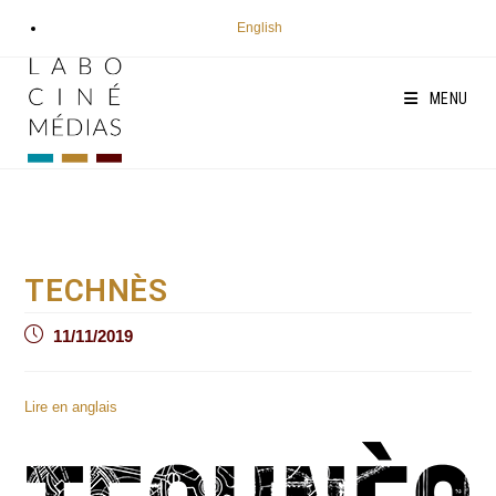
Aller
English
au
contenu
MENU
TECHNÈS
Post
11/11/2019
published:
Lire en anglais