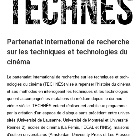
Partenariat international de recherche
sur les techniques et technologies du
ciném
a
Le par­te­na­riat inter­na­tio­nal de recherche sur les tech­niques et tech­
no­lo­gies du ciné­ma (TECHNÈS) vise à repen­ser l’histoire du ciné­ma
et ses méthodes en inter­ro­geant les tech­niques et les tech­no­lo­gies
qui ont accom­pa­gné les muta­tions du médium depuis le dix-neu­
vième siècle. TECHNÈS entend réa­li­ser cet ambi­tieux pro­gramme
par la créa­tion d’un espace de dia­logue sans pré­cé­dent entre uni­ver­
si­tés (Uni­ver­si­té de Lau­sanne, Uni­ver­si­té de Mont­réal et Uni­ver­si­té
Rennes 2), écoles de ciné­ma (La Fémis, l’ÉCAL et l’INIS), mai­sons
d’édition uni­ver­si­taires (Amster­dam Uni­ver­si­ty Press et Les Presses