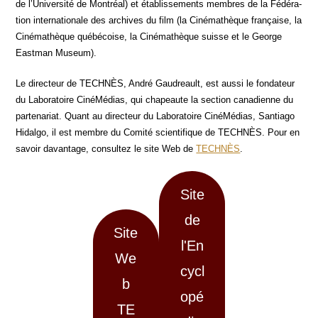
de l’Université de Mont­réal) et éta­blis­se­ments membres de la Fédé­ra­
tion inter­na­tio­nale des archives du film (la Ciné­ma­thèque fran­çaise, la
Ciné­ma­thèque qué­bé­coise, la Ciné­ma­thèque suisse et le George
East­man Museum).
Le direc­teur de TECHNÈS, André Gau­dreault, est aus­si le fon­da­teur
du Labo­ra­toire Ciné­Mé­dias, qui cha­peaute la sec­tion cana­dienne du
par­te­na­riat. Quant au direc­teur du Labo­ra­toire Ciné­Mé­dias, San­tia­go
Hidal­go, il est membre du Comi­té scien­ti­fique de TECHNÈS. Pour en
savoir davan­tage, consul­tez le site Web de
TECHNÈS
.
Site
de
Site
l'En
We
cycl
b
opé
TE