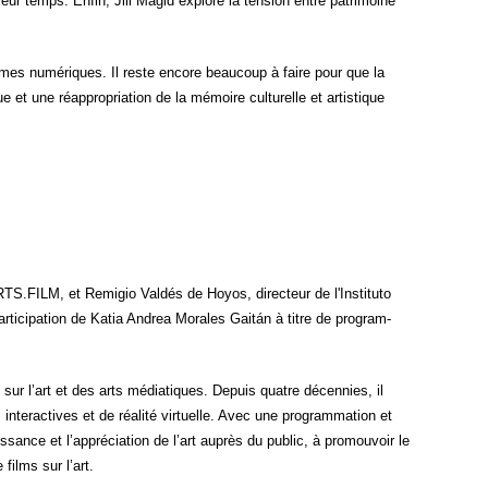
leur temps. Enfin, Jill Magid explore la ten­sion entre patri­moine
rmes numé­riques. Il reste encore beau­coup à faire pour que la
 et une réap­pro­pria­tion de la mémoire cultu­relle et artis­tique
ARTS.FILM, et Remi­gio Val­dés de Hoyos, direc­teur de l'Instituto
r­ti­ci­pa­tion de Katia Andrea Morales Gaitán à titre de pro­gram­
lm sur l’art et des arts média­tiques. Depuis quatre décen­nies, il
r­ac­tives et de réa­li­té vir­tuelle. Avec une pro­gram­ma­tion et
is­sance et l’appréciation de l’art auprès du public, à pro­mou­voir le
 films sur l’art.