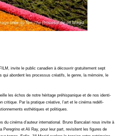
FILM, invite le public cana­dien à décou­vrir gra­tui­te­ment sept
 qui abordent les pro­ces­sus créa­tifs, le genre, la mémoire, le
lle les échos de notre héri­tage pré­his­pa­nique et de nos iden­ti­
ri­tique. Par la pra­tique créa­tive, l’art et le ciné­ma redé­fi­
on­ne­ments esthé­tiques et politiques.
u ciné­ma d’auteur inter­na­tio­nal. Bru­no Ban­ca­la­ri nous invite à
Per­egri­no et Ali Ray, pour leur part, revi­sitent les figures de