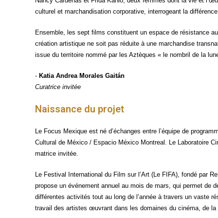
Nan­cy Cár­de­nas et Fri­da Kah­lo, deux femmes dont la vie et l’œuv
cultu­rel et mar­chan­di­sa­tion cor­po­ra­tive, inter­ro­geant la dif­fé­r
Ensemble, les sept films consti­tuent un espace de résis­tance aud
créa­tion artis­tique ne soit pas réduite à une mar­chan­dise trans­na
issue du ter­ri­toire nom­mé par les Aztèques « le nom­bril de la 
-
Katia Andrea Morales Gaitán
Cura­trice invitée
Naissance du projet
Le Focus Mexique est né d’échanges entre l’équipe de pro­gram­m
Cultu­ral de Méxi­co / Espa­cio Méxi­co Mon­treal. Le Labo­ra­toire C
ma­trice invitée.
Le Fes­ti­val Inter­na­tio­nal du Film sur l’Art (Le FIFA), fon­dé par
pro­pose un évé­ne­ment annuel au mois de mars, qui per­met de décou­
dif­fé­rentes acti­vi­tés tout au long de l’année à tra­vers un vaste 
tra­vail des artistes œuvrant dans les domaines du ciné­ma, de la vidé