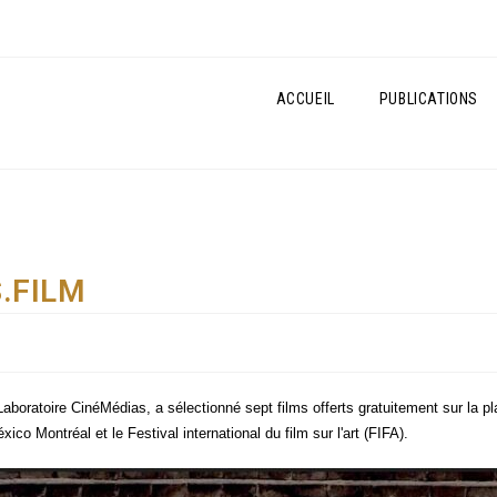
ACCUEIL
PUBLICATIONS
S.FILM
bo­ra­toire Ciné­Mé­dias, a sélec­tion­né sept films offerts gra­tui­te­ment sur 
i­co Mont­réal et le Fes­ti­val inter­na­tio­nal du film sur l'art (FIFA).