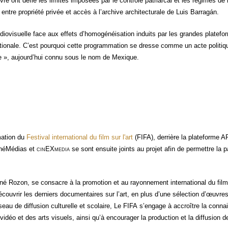
re ont défié les limites impo­sées par le contrôle patriar­cal et les régimes de 
ence entre pro­prié­té pri­vée et accès à l’archive archi­tec­tu­rale de Luis Barragán.
io­vi­suelle face aux effets d’homogénéisation induits par les grandes pla­te­fo
­tio­nale. C’est pour­quoi cette pro­gram­ma­tion se dresse comme un acte poli­tique
lune », aujourd’hui connu sous le nom de Mexique.
a­tion du
Fes­ti­val inter­na­tio­nal du film sur l'art
(FIFA), der­rière la pla­te­forme 
iné­Mé­dias et
cin
EX
media
se sont ensuite joints au pro­jet afin de per­mettre la pa
 René Rozon, se consacre à la pro­mo­tion et au rayon­ne­ment inter­na­tio­nal du fi
vrir les der­niers docu­men­taires sur l’art, en plus d’une sélec­tion d’œuvres inte
réseau de dif­fu­sion cultu­relle et sco­laire, Le FIFA s’engage à accroître la conna
o et des arts visuels, ain­si qu’à encou­ra­ger la pro­duc­tion et la dif­fu­sion de