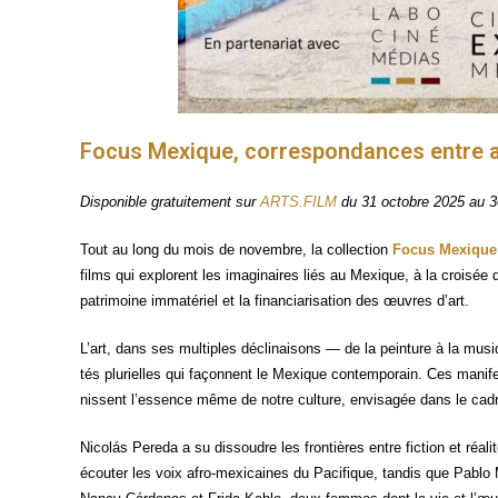
Focus Mexique, correspondances entre a
Dis­po­nible gra­tui­te­ment sur
ARTS.FILM
du 31 octobre 2025 au 
Tout au long du mois de novembre, la col­lec­tion
Focus Mexique :
films qui explorent les ima­gi­naires liés au Mexique, à la croi­sée
patri­moine imma­té­riel et la finan­cia­ri­sa­tion des œuvres d’art.
L’art, dans ses mul­tiples décli­nai­sons — de la pein­ture à la musi
tés plu­rielles qui façonnent le Mexique contem­po­rain. Ces mani­fes­t
nissent l’essence même de notre culture, envi­sa­gée dans le cadr
Nicolás Per­eda a su dis­soudre les fron­tières entre fic­tion et réa
écou­ter les voix afro-mexi­caines du Paci­fique, tan­dis que Pablo Ma