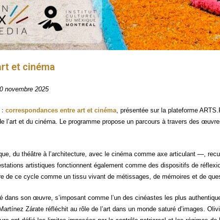
rt et cinéma
30 novembre 2025
 cor­res­pon­dances entre art et ciné­ma
, pré­sen­tée sur la pla­te­forme ARTS.
 de l’art et du ciné­ma. Le pro­gramme pro­pose un par­cours à tra­vers des œuvres
que, du théâtre à l’architecture, avec le ciné­ma comme axe arti­cu­lant —, recuei
a­tions artis­tiques fonc­tionnent éga­le­ment comme des dis­po­si­tifs de réflexion c
e de ce cycle comme un tis­su vivant de métis­sages, de mémoires et de ques­ti
­li­té dans son œuvre, s’imposant comme l’un des cinéastes les plus authen­tiques d
rtí­nez Zárate réflé­chit au rôle de l’art dans un monde satu­ré d’images. Oli­via 