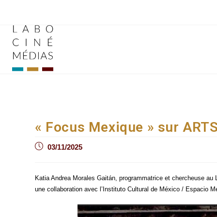
Aller
au
contenu
« Focus Mexique » sur ART
Post
03/11/2025
published:
Katia Andrea Morales Gaitán, pro­gram­ma­trice et cher­cheuse au La
une col­la­bo­ra­tion avec l’Instituto Cultu­ral de Méxi­co / Espa­cio Méx