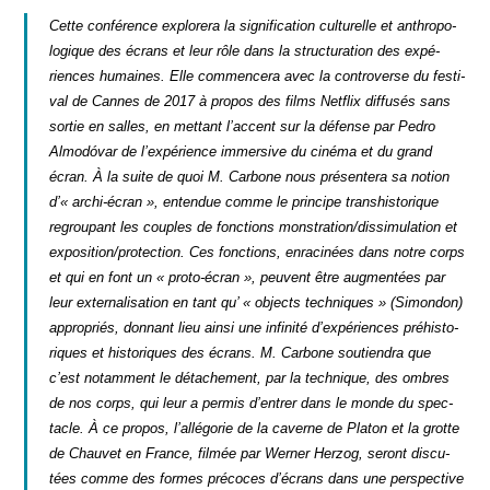
Cette confé­rence explo­re­ra la signi­fi­ca­tion cultu­relle et anthro­po­
lo­gique des écrans et leur rôle dans la struc­tu­ra­tion des expé­
riences humaines. Elle com­men­ce­ra avec la contro­verse du fes­ti­
val de Cannes de 2017 à pro­pos des films Net­flix dif­fu­sés sans
sor­tie en salles, en met­tant l’accent sur la défense par Pedro
Almodó­var de l’expérience immer­sive du ciné­ma et du grand
écran. À la suite de quoi M. Car­bone nous pré­sen­te­ra sa notion
d’« archi-écran », enten­due comme le prin­cipe trans­his­to­rique
regrou­pant les couples de fonc­tions monstration/dissimulation et
exposition/protection. Ces fonc­tions, enra­ci­nées dans notre corps
et qui en font un « pro­to-écran », peuvent être aug­men­tées par
leur exter­na­li­sa­tion en tant qu’ « objects tech­niques » (Simon­don)
appro­priés, don­nant lieu ain­si une infi­ni­té d’expériences pré­his­to­
riques et his­to­riques des écrans. M. Car­bone sou­tien­dra que
c’est notam­ment le déta­che­ment, par la tech­nique, des ombres
de nos corps, qui leur a per­mis d’entrer dans le monde du spec­
tacle. À ce pro­pos, l’allégorie de la caverne de Pla­ton et la grotte
de Chau­vet en France, fil­mée par Wer­ner Her­zog, seront dis­cu­
tées comme des formes pré­coces d’écrans dans une pers­pec­tive