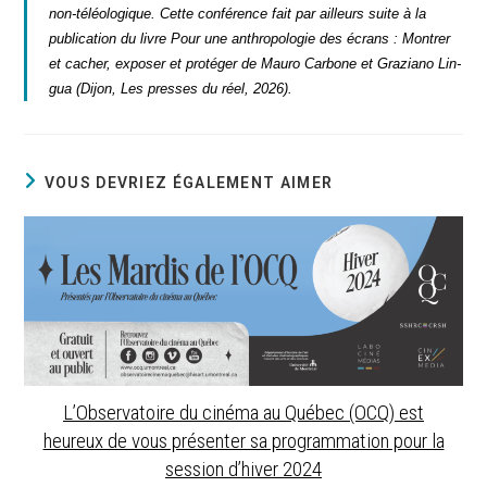
non-téléo­lo­gique. Cette confé­rence fait par ailleurs suite à la
publi­ca­tion du livre
Pour une anthro­po­lo­gie des écrans : Mon­trer
et cacher, expo­ser et pro­té­ger
de Mau­ro Car­bone et Gra­zia­no Lin­
gua (Dijon, Les presses du réel, 2026).
VOUS DEVRIEZ ÉGALEMENT AIMER
L’Observatoire du cinéma au Québec (OCQ) est
heureux de vous présenter sa programmation pour la
session d’hiver 2024