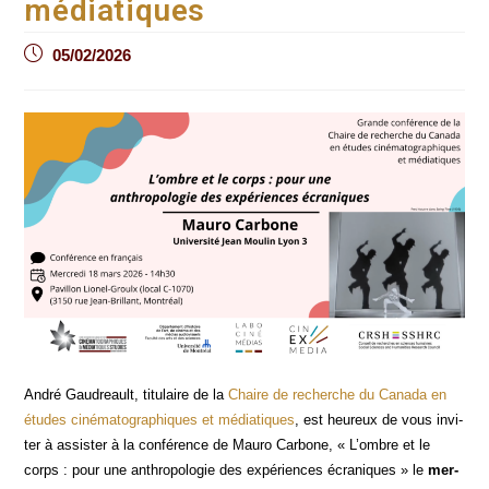
médiatiques
Post
05/02/2026
published:
André Gau­dreault, titu­laire de la
Chaire de recherche du Cana­da en
études ciné­ma­to­gra­phiques et média­tiques
, est heu­reux de vous invi­
ter à assis­ter à la confé­rence de Mau­ro Car­bone, « L’ombre et le
corps : pour une anthro­po­lo­gie des expé­riences écra­niques »
le
mer­