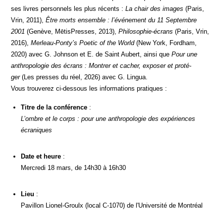
ses livres per­son­nels les plus récents :
La chair des images
(Paris,
Vrin, 2011),
Être morts ensemble : l’événement du 11 Sep­tembre
2001
(Genève, Mētis­Presses, 2013),
Phi­lo­so­phie-écrans
(Paris, Vrin,
2016),
Merleau-Ponty’s Poe­tic of the World
(New York, Ford­ham,
2020) avec G. John­son et E. de Saint Aubert, ain­si que
Pour une
anthro­po­lo­gie des écrans : Mon­trer et cacher, expo­ser et pro­té­
ger
(Les presses du réel, 2026) avec G. Lingua.
Vous trou­ve­rez ci-des­sous les infor­ma­tions pratiques :
Titre de la confé­rence
:
L’ombre et le corps : pour une anthro­po­lo­gie des expé­riences
écraniques
Date et heure
:
Mer­cre­di 18 mars, de 14h30 à 16h30
Lieu
:
Pavillon Lio­nel-Groulx (local C-1070) de l'Université de Montréal