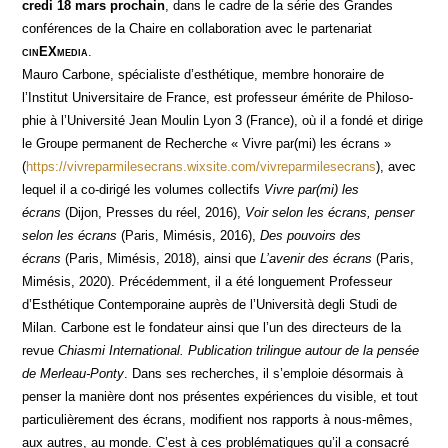
cre­di 18 mars pro­chain
, dans le cadre de la série des Grandes
confé­rences de la Chaire en col­la­bo­ra­tion avec le par­te­na­riat
cin
EX
media
.
Mau­ro Car­bone, spé­cia­liste d’esthétique, membre hono­raire de
l’Institut Uni­ver­si­taire de France, est pro­fes­seur émé­rite de Phi­lo­so­
phie à l’Université Jean Mou­lin Lyon 3 (France), où il a fon­dé et dirige
le Groupe per­ma­nent de Recherche « Vivre par(mi) les écrans »
(
https://vivreparmilesecrans.wixsite.com/vivreparmilesecrans
), avec
lequel il a co-diri­gé les volumes col­lec­tifs
Vivre par(mi) les
écrans
(Dijon, Presses du réel, 2016),
Voir selon les écrans, pen­ser
selon les écrans
(Paris, Mimé­sis, 2016),
Des pou­voirs des
écrans
(Paris, Mimé­sis, 2018), ain­si que
L’avenir des écrans
(Paris,
Mimé­sis, 2020). Pré­cé­dem­ment, il a été lon­gue­ment Pro­fes­seur
d’Esthétique Contem­po­raine auprès de l’Università degli Stu­di de
Milan. Car­bone est le fon­da­teur ain­si que l’un des direc­teurs de la
revue
Chias­mi Inter­na­tio­nal. Publi­ca­tion tri­lingue autour de la pen­sée
de Mer­leau-Pon­ty
. Dans ses recherches, il s’emploie désor­mais à
pen­ser la manière dont nos pré­sentes expé­riences du visible, et tout
par­ti­cu­liè­re­ment des écrans, modi­fient nos rap­ports à nous-mêmes,
aux autres, au monde. C’est à ces pro­blé­ma­tiques qu’il a consa­cré