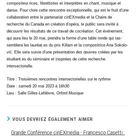
compositeur.rices, libret­tistes et inter­prètes en chant, musique et
danse. Pour clore cette ren­contre excep­tion­nelle, qui est le fruit d’une
col­la­bo­ra­tion entre le par­te­na­riat cinEX­me­dia et la Chaire de
recherche du Cana­da en créa­tion d’opéra, le public sera invi­té à
décou­vrir les résul­tats de ce tra­vail de cocréa­tion. Cet évé­ne­ment,
qui aura lieu le 20 mai, pren­dra la forme d’une table ronde qui ras­
sem­ble­ra les lauréat.es du prix Killam et la com­po­si­trice Ana Soko­lo­
vić. Elle sera sui­vie d’une pré­sen­ta­tion des œuvres créées par les
étudiant.es du sémi­naire et ins­pi­rées de cette recherche
intersectorielle.
Titre : Troi­sièmes ren­contres inter­sec­to­rielles sur le rythme
Date : same­di 20 mai 2023 à 16h30
Lieu : Salle Gilles-Lefèbvre, Orford Musique
VOUS DEVRIEZ ÉGALEMENT AIMER
Grande Conférence cinEXmedia - Francesco Casetti :