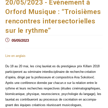
20/05/2023 - Événement à
Orford Musique : “Troisièmes
rencontres intersectorielles
sur le rythme”
Post
05/05/2023
published:
Lire en anglais
Du 18 au 20 mai, les cinq lauréat.es du pres­ti­gieux prix Killam 2018
par­ti­ci­pe­ront au sémi­naire inter­dis­ci­pli­naire de recherche-créa­tion
d’opéra, diri­gé par la pro­fes­seure et com­po­si­trice Ana Soko­lo­vić.
Après une confé­rence don­née par chacun.e sur la rela­tion entre le
rythme et leurs recherches res­pec­tives (études ciné­ma­to­gra­phiques,
bio­mé­ca­nique, phy­sique, neu­ros­cience, psy­cho­lo­gie du lan­gage), les
lauréat.es contri­bue­ront au pro­ces­sus de cocréa­tion en accom­pa­
gnant des équipes créa­trices réunis­sant musi­co­logues,