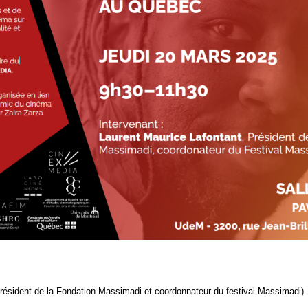
ident de la Fon­da­tion Mas­si­ma­di et coor­don­na­teur du fes­ti­val Mas­si­ma­di).