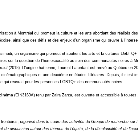
a­ni­sa­tion à Mont­réal qui pro­meut la culture et les arts abor­dant des réa­li­t
­bé­coise, ain­si que des défis et des enjeux d’un orga­nisme qui œuvre à l’intersect
s­si­ma­di, un orga­nisme qui pro­meut et sou­tient les arts et la cultures LGBTQ+
aires sur la ques­tion de l’homosexualité au sein des com­mu­nau­tés noires à M
rexil
(2018). D’origine haï­tienne, Laurent Lafon­tant est arri­vé au Qué­bec en 2
iné­ma­to­gra­phiques et une deuxième en études lit­té­raires. Depuis, il s’est 
isme qui œuvrait pour les per­sonnes LGBTQ+ des com­mu­nau­tés noires.
 ciné­ma
(CIN3160A) tenu par Zai­ra Zar­za, est ouverte et acces­sible à tou·tes.
fron­tières,
orga­ni­sé dans le cadre des acti­vi­tés du Groupe de recherche sur l
 de dis­cus­sion autour des thèmes de l’équité, de la déco­lo­nia­li­té et de l’ac