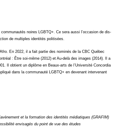
és des com­mu­nau­tés noires LGBTQ+. Ce sera aus­si l’occasion de dis­
ion de mul­tiples iden­ti­tés politisées.
 Afro. En 2022, il a fait par­tie des nomi­nés de la CBC Qué­bec
ont­réal : Être soi-même (2012) et Au-delà des images (2014). Il a
001. Il obtient un diplôme en Beaux-arts de l’Université Concor­dia
impli­qué dans la com­mu­nau­té LGBTQ+ en deve­nant inter­ve­nant
’avènement et la for­ma­tion des iden­ti­tés média­tiques (GRAFIM)
cessibilité envi­sa­gés du point de vue des études