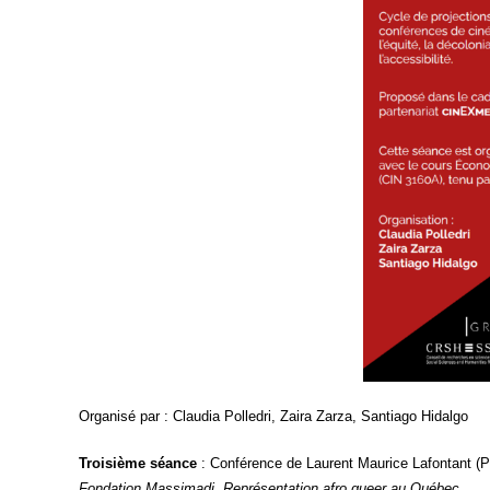
Orga­ni­sé par : Clau­dia Pol­le­dri, Zai­ra Zar­za, San­tia­go Hidalgo
Troi­sième séance
: Confé­rence de Laurent Mau­rice Lafon­tant (Pré­s
Fon­da­tion Mas­si­ma­di. Repré­sen­ta­tion afro queer au Québec