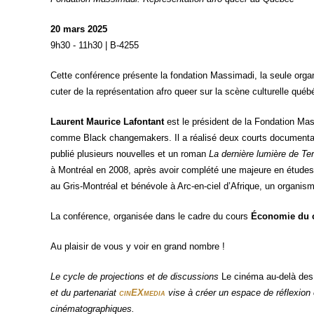
20 mars 2025
9h30 - 11h30 | B-4255
Cette confé­rence pré­sente la fon­da­tion Mas­si­ma­di, la seule org
cu­ter de la repré­sen­ta­tion afro queer sur la scène cultu­relle qué
Laurent Mau­rice Lafon­tant
est le pré­sident de la Fon­da­tion Ma
comme Black chan­ge­ma­kers. Il a réa­li­sé deux courts docu­men­t
publié plu­sieurs nou­velles et un roman
La der­nière lumière de Ter­
à Mont­réal en 2008, après avoir com­plé­té une majeure en études c
au Gris-Mont­réal et béné­vole à Arc-en-ciel d’Afrique, un orga­n
La confé­rence, orga­ni­sée dans le cadre du cours
Éco­no­mie du
Au plai­sir de vous y voir en grand nombre !
Le cycle de pro­jec­tions et de dis­cus­sions
Le ciné­ma au-delà des 
et du par­te­na­riat
cin
EX
media
vise à créer un espace de réflexion et
cinématographiques.