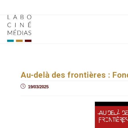
Aller
au
contenu
Au-delà des frontières : Fo
Post
19/03/2025
published: