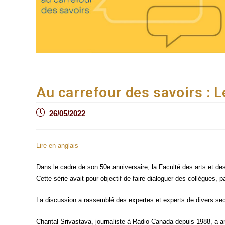
Au carrefour des savoirs : 
Post
26/05/2022
published:
Lire en anglais
Dans le cadre de son 50e anni­ver­saire, la Facul­té des arts et des 
Cette série avait pour objec­tif de faire dia­lo­guer des col­lègues, 
La dis­cus­sion a ras­sem­blé des expertes et experts de divers sec­
Chan­tal Sri­vas­ta­va, jour­na­liste à Radio-Cana­da depuis 1988, a an