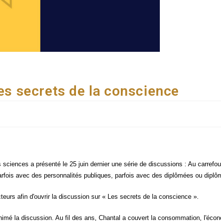
Les secrets de la conscience
sciences a pré­sen­té le 25 juin der­nier une série de dis­cus­sions : Au car­re­fo
par­fois avec des per­son­na­li­tés publiques, par­fois avec des diplô­mées ou diplô
teurs afin d'ouvrir la dis­cus­sion sur « Les secrets de la conscience ».
i­mé la dis­cus­sion. Au fil des ans, Chan­tal a cou­vert la consom­ma­tion, l'économ