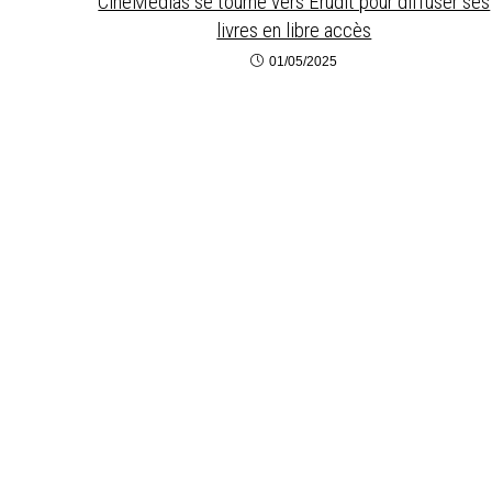
CinéMédias se tourne vers Érudit pour diffuser ses
livres en libre accès
01/05/2025