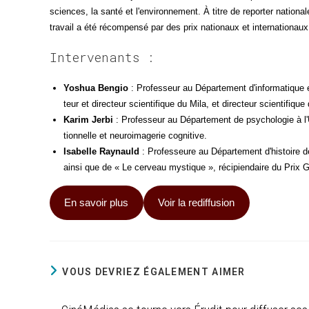
sciences, la san­té et l'environnement. À titre de repor­ter natio­nale
tra­vail a été récom­pen­sé par des prix natio­naux et inter­na­tio­nau
Intervenants :
Yoshua Ben­gio
: Pro­fes­seur au Dépar­te­ment d'informatique et
teur et direc­teur scien­ti­fique du Mila, et direc­teur scien­ti­fiq
Karim Jer­bi
: Pro­fes­seur au Dépar­te­ment de psy­cho­lo­gie à 
tion­nelle et neu­roi­ma­ge­rie cognitive.
Isa­belle Ray­nauld
: Pro­fes­seure au Dépar­te­ment d'histoire de
ain­si que de « Le cer­veau mys­tique », réci­pien­daire du Prix 
En savoir plus
Voir la rediffusion
VOUS DEVRIEZ ÉGALEMENT AIMER