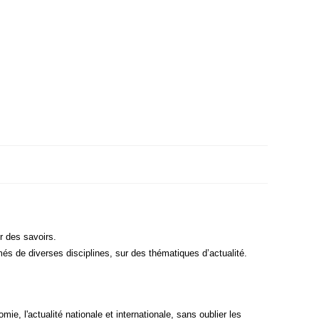
ur des savoirs.
­més de diverses dis­ci­plines, sur des thé­ma­tiques d’actualité.
ie, l'actualité natio­nale et inter­na­tio­nale, sans oublier les