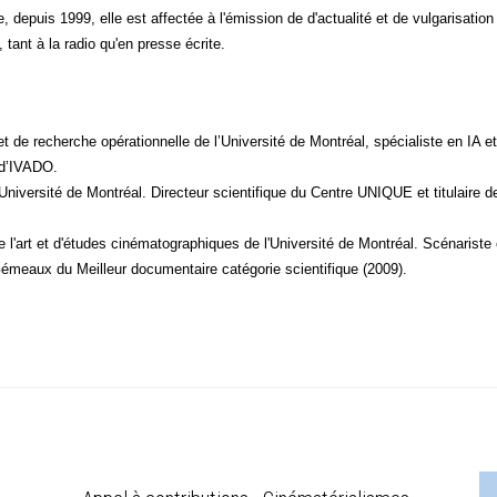
, depuis 1999, elle est affec­tée à l'émission de d'actualité et de vul­ga­ri­sa­tio
x, tant à la radio qu'en presse écrite.
 de recherche opé­ra­tion­nelle de l’Université de Mont­réal, spé­cia­liste en IA et 
ue d’IVADO.
l'Université de Mont­réal. Direc­teur scien­ti­fique du Centre UNIQUE et titu­lair
 l'art et d'études ciné­ma­to­gra­phiques de l'Université de Mont­réal. Scé­na­riste
Gémeaux du Meilleur docu­men­taire caté­go­rie scien­ti­fique (2009).