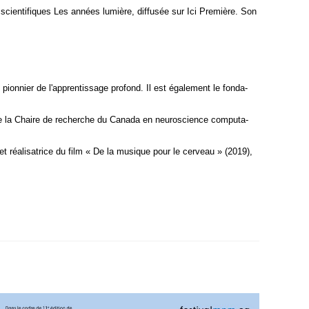
n scien­ti­fiques Les années lumière, dif­fu­sée sur Ici Pre­mière. Son
pion­nier de l'apprentissage pro­fond. Il est éga­le­ment le fon­da­
e de la Chaire de recherche du Cana­da en neu­ros­cience com­pu­ta­
 et réa­li­sa­trice du film « De la musique pour le cer­veau » (2019),