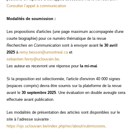
Consul­ter l’appel à communication
Moda­li­tés de soumission :
Les pro­po­si­tions d'articles (une page maxi­mum accom­pa­gnée d'une
courte bio­gra­phie) pour ce numé­ro thé­ma­tique de la revue
Recherches en Com­mu­ni­ca­tion
sont à envoyer avant
le 30 avril
2025
à
remy.besson@umontreal.ca
et
sebastien.fevry@uclouvain.be
.
Les auteur·es rece­vront une réponse pour
la mi-mai
.
Si la pro­po­si­tion est sélec­tion­née, l'article d'environ 40 000 signes
(espaces com­pris) devra être sou­mis sur la pla­te­forme de la revue
avant le
30 sep­tembre 2025
. Une éva­lua­tion en double aveugle sera
effec­tuée avant publication.
Les moda­li­tés de pré­sen­ta­tion des articles sont dis­po­nibles sur le
site à l’adresse sui­vante :
https://ojs.uclouvain.be/index.php/rec/about/submissions
.