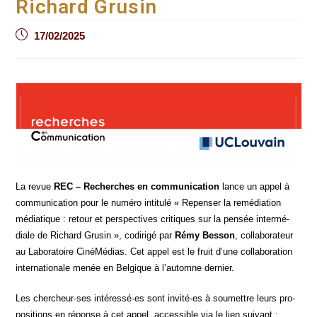
Richard Grusin
Post
17/02/2025
published:
La revue
REC – Recherches en com­mu­ni­ca­tion
lance un appel à
com­mu­ni­ca­tion pour le numé­ro inti­tu­lé « Repen­ser la remé­dia­tion
média­tique : retour et pers­pec­tives cri­tiques sur la pen­sée inter­mé­
diale de Richard Gru­sin », codi­ri­gé par
Rémy Bes­son
, col­la­bo­ra­teur
au Labo­ra­toire Ciné­Mé­dias. Cet appel est le fruit d’une col­la­bo­ra­tion
inter­na­tio­nale menée en Bel­gique à l’automne dernier.
Les chercheur·ses intéressé·es sont invité·es à sou­mettre leurs pro­
po­si­tions en réponse à cet appel, acces­sible via le lien sui­vant :