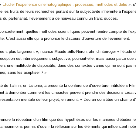
 «
Étu­dier l’expérience ciné­ma­to­gra­phique : pro­ces­sus, méthodes et défis
», s’
é les fruits de leurs recherches por­tant sur la sub­jec­ti­vi­té inhé­rente à l’exp
antes du par­te­na­riat, l’événement a de nou­veau connu un franc succès.
, concrè­te­ment, quelles méthodes scien­ti­fiques peuvent rendre compte de l’e
té. C’est aus­si elle qui a pro­non­cé le dis­cours d’ouverture de l’événement.
r­dée « plus lar­ge­ment », nuance Maude Sills-Néron, afin d’interroger « l’étude d
ep­tion est intrin­sè­que­ment sub­jec­tive, pour­suit-elle, mais aus­si parce que 
vers une mul­ti­tude de dis­po­si­tifs, dans des contextes variés qui ne sont pas 
­rer, sans les aseptiser ? »
té de Tal­linn, en Esto­nie, a pré­sen­té la confé­rence d’ouverture, inti­tu­lée « Fi
isant à démon­trer com­ment les cinéastes peuvent prendre des déci­sions créa­tiv
pré­sen­ta­tion men­tale de leur pro­jet, en amont. « L’écran consti­tue un champ d
rendre la récep­tion d’un film que des hypo­thèses sur les manières d’étudier l
ion a néan­moins per­mis d’ouvrir la réflexion sur les élé­ments qui influencent not