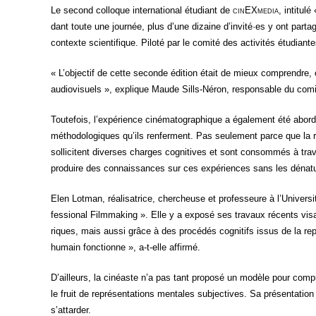
Le second col­loque inter­na­tio­nal étu­diant de
cin
EX
media
, inti­tu­lé
dant toute une jour­née, plus d’une dizaine d’invité·es y ont par­ta­g
contexte scien­ti­fique. Pilo­té par le comi­té des acti­vi­tés étu­di
« L’objectif de cette seconde édi­tion était de mieux com­prendre
audio­vi­suels », explique Maude Sills-Néron, res­pon­sable du comi­
Tou­te­fois, l’expérience ciné­ma­to­gra­phique a éga­le­ment été abo
métho­do­lo­giques qu’ils ren­ferment. Pas seule­ment parce que la réc
sol­li­citent diverses charges cog­ni­tives et sont consom­més à tra­
pro­duire des connais­sances sur ces expé­riences sans les déna­tu
Elen Lot­man, réa­li­sa­trice, cher­cheuse et pro­fes­seure à l’Universi
fes­sio­nal Film­ma­king ». Elle y a expo­sé ses tra­vaux récents v
riques, mais aus­si grâce à des pro­cé­dés cog­ni­tifs issus de la re
humain fonc­tionne », a-t-elle affirmé.
D’ailleurs, la cinéaste n’a pas tant pro­po­sé un modèle pour com­p
le fruit de repré­sen­ta­tions men­tales sub­jec­tives. Sa pré­sen­ta­t
s’attarder.