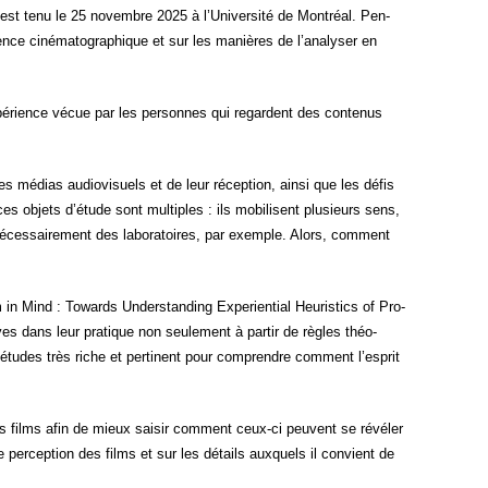
est tenu le 25 novembre 2025 à l’Université de Mont­réal. Pen­
érience ciné­ma­to­gra­phique et sur les manières de l’analyser en
xpérience vécue par les per­sonnes qui regardent des conte­nus
es médias audio­vi­suels et de leur récep­tion, ain­si que les défis
ces objets d’étude sont mul­tiples : ils mobi­lisent plu­sieurs sens,
néces­sai­re­ment des labo­ra­toires, par exemple. Alors, com­ment
lm in Mind : Towards Unders­tan­ding Expe­rien­tial Heu­ris­tics of Pro­
es dans leur pra­tique non seule­ment à par­tir de règles théo­
’études très riche et per­ti­nent pour com­prendre com­ment l’esprit
es films afin de mieux sai­sir com­ment ceux-ci peuvent se révé­ler
re per­cep­tion des films et sur les détails aux­quels il convient de