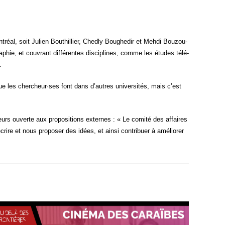
réal, soit Julien Bou­thil­lier, Ched­ly Bou­ghe­dir et Meh­di Bou­zou­
hie, et cou­vrant dif­fé­rentes dis­ci­plines, comme les études télé­
.
e les chercheur·ses font dans d’autres uni­ver­si­tés, mais c’est
lleurs ouverte aux pro­po­si­tions externes : « Le comi­té des affaires
re et nous pro­po­ser des idées, et ain­si contri­buer à amé­lio­rer