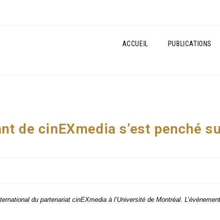
ACCUEIL
PUBLICATIONS
nt de cinEXmedia s’est penché su
na­tio­nal du par­te­na­riat
cin
EXme­dia
à l’Université de Mont­réal. L’événemen