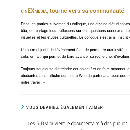
cin
EX
media
, tourné vers sa communauté
Dans les par­ties sui­vantes du col­loque, une dizaine d’étudiant·es, 
bâa, ont par­ta­gé leurs réflexions sur des ques­tions connexes. Les
vi­suelles et les études cultu­relles. Le col­loque s’est ain­si ins­crit
Un autre objec­tif de l’événement était de per­mettre aux invité·es
cela, en fait, qui per­met de faire avan­cer sa recherche, d’évaluer
Tou­jours sou­cieuse d’atteindre cet objec­tif et de faire rayon­ner
étu­diantes s’est affi­ché sur le site Web du par­te­na­riat pour que
notre travail. »
VOUS DEVRIEZ ÉGALEMENT AIMER
Les RIDM ouvrent le documentaire à des publics