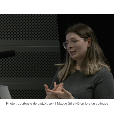
Pho­to : cour­toi­sie de
cin
EX
media
| Maude Sills-Néron lors du colloque