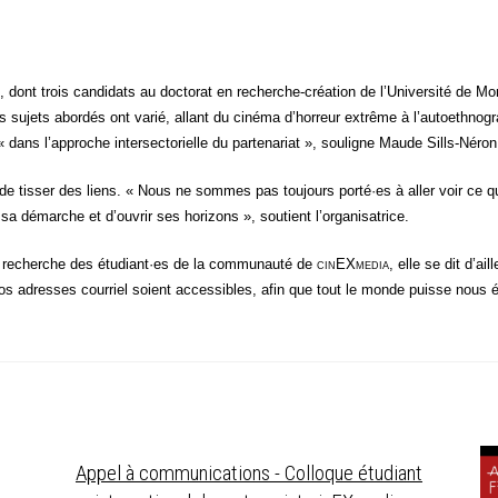
dont trois can­di­dats au doc­to­rat en recherche-créa­tion de l’Université de Mont­
 sujets abor­dés ont varié, allant du ciné­ma d’horreur extrême à l’autoethnograp
 « dans l’approche inter­sec­to­rielle du par­te­na­riat », sou­ligne Maude Sills-Néron
 de tis­ser des liens. « Nous ne sommes pas tou­jours porté·es à aller voir ce qu
 sa démarche et d’ouvrir ses hori­zons », sou­tient l’organisatrice.
 la recherche des étudiant·es de la com­mu­nau­té de
cin
EX
media
, elle se dit d’ai
 nos adresses cour­riel soient acces­sibles, afin que tout le monde puisse nous écri
Appel à communications - Colloque étudiant