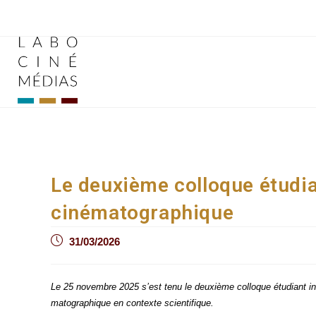
Aller
au
contenu
Le deuxième colloque étudia
cinématographique
Post
31/03/2026
published:
Le 25 novembre 2025 s’est tenu le deuxième col­loque étu­diant inter­
ma­to­gra­phique en contexte scientifique.