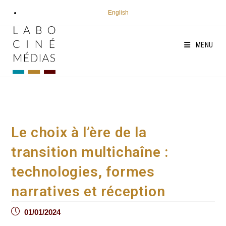
Aller
English
au
contenu
MENU
Le choix à l’ère de la
transition multichaîne :
technologies, formes
narratives et réception
Post
01/01/2024
published: