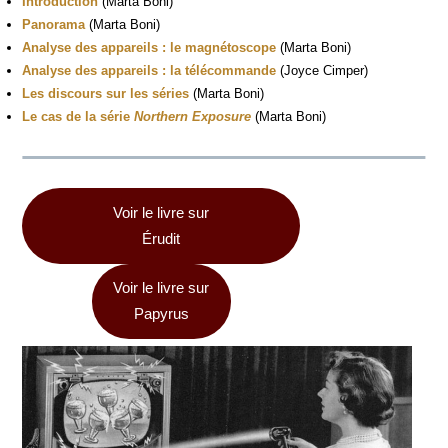
Intro­duc­tion
(Mar­ta Boni)
Pano­ra­ma
(Mar­ta Boni)
Ana­lyse des appa­reils : le magné­to­scope
(Mar­ta Boni)
Ana­lyse des appa­reils : la télé­com­mande
(Joyce Cimper)
Les dis­cours sur les séries
(Mar­ta Boni)
Le cas de la série
Nor­thern Expo­sure
(Mar­ta Boni)
Voir le livre sur
Éru­dit
Voir le livre sur
Papy­rus