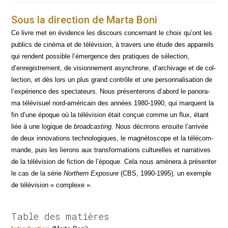
Sous la direction de Marta Boni
Ce livre met en évi­dence les dis­cours concer­nant le choix qu’ont les
publics de ciné­ma et de télé­vi­sion, à tra­vers une étude des appa­reils
qui rendent pos­sible l’émergence des pra­tiques de sélec­tion,
d’enregistrement, de vision­ne­ment asyn­chrone, d’archivage et de col­
lec­tion, et dès lors un plus grand contrôle et une per­son­na­li­sa­tion de
l’expérience des spec­ta­teurs. Nous pré­sen­te­rons d’abord le pano­ra­
ma télé­vi­suel nord-amé­ri­cain des années 1980-1990, qui marquent la
fin d’une époque où la télé­vi­sion était conçue comme un flux, étant
liée à une logique de
broad­cas­ting
. Nous décri­rons ensuite l’arrivée
de deux inno­va­tions tech­no­lo­giques, le magné­to­scope et la télé­com­
mande, puis les lie­rons aux trans­for­ma­tions cultu­relles et nar­ra­tives
de la télé­vi­sion de fic­tion de l’époque. Cela nous amè­ne­ra à pré­sen­ter
le cas de la série
Nor­thern Expo­sure
(CBS, 1990-1995), un exemple
de télé­vi­sion « complexe ».
Table des matières