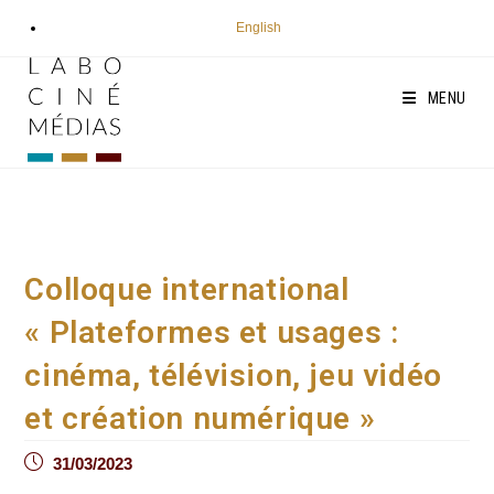
Aller
English
au
contenu
MENU
Colloque international
« Plateformes et usages :
cinéma, télévision, jeu vidéo
et création numérique »
Post
31/03/2023
published: